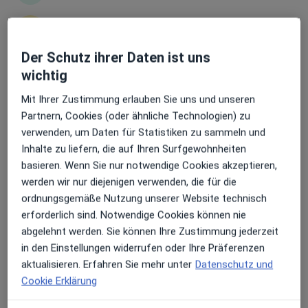
Erhalten Sie Benachrichtigungen
Der Schutz ihrer Daten ist uns
Dr. med. Matthias Erbe
wichtig
Internist, Angiologe, Hämostaseologe
Sehr beliebt: Patient:innen bevorzugen es,
Mit Ihrer Zustimmung erlauben Sie uns und unseren
160 Bewertungen
Arzttermine mit der App zu buchen
Partnern, Cookies (oder ähnliche Technologien) zu
verwenden, um Daten für Statistiken zu sammeln und
Walter-Kolb-Str. 9-11, Frankfurt
•
Zu Google Maps
Inhalte zu liefern, die auf Ihren Surfgewohnheiten
Praxiszentrum Sachsenhausen Dr. med. Matthias Erbe
basieren. Wenn Sie nur notwendige Cookies akzeptieren,
Dieser Arzt bzw. diese Ärztin bietet keine Online-Terminbuchung an diesem Standort an.
werden wir nur diejenigen verwenden, die für die
ordnungsgemäße Nutzung unserer Website technisch
Terminanfrage senden
erforderlich sind. Notwendige Cookies können nie
abgelehnt werden. Sie können Ihre Zustimmung jederzeit
in den Einstellungen widerrufen oder Ihre Präferenzen
aktualisieren. Erfahren Sie mehr unter
Datenschutz und
Cookie Erklärung