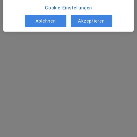
Cookie-Einstellungen
Ablehnen
Akzeptieren
Dr. med. Peter Hölper
Gefäßchirurg, Phlebologe
78 Bewertungen
Kaiserstr. 1, Frankfurt
•
Zu Google Maps
Venenzentrum Frankfurt Dr. Peter Hölper
Dieser Arzt bzw. diese Ärztin bietet keine Online-Terminbuchung an diesem Standort an.
Terminanfrage senden