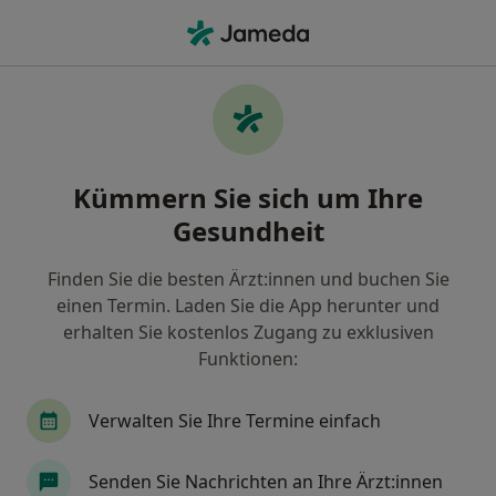
Ha
Durchblutungsstörung Der Beine (Pavk) • Frankfurt, Hessen
Filter & Sortierung
• 1
Zu Google Map
Durchblutungsstörung der Beine (pAVK),
Kümmern Sie sich um Ihre
Frankfurt
Gesundheit
Wie wir die Suchergebnisse sortieren
Finden Sie die besten Ärzt:innen und buchen Sie
einen Termin. Laden Sie die App herunter und
Nach welchem Fachgebiet suchen Sie?
erhalten Sie kostenlos Zugang zu exklusiven
Internist
Gefäßchirurg
Angiologe
Hä
Funktionen:
Verwalten Sie Ihre Termine einfach
Senden Sie Nachrichten an Ihre Ärzt:innen