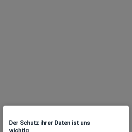
Zahnarzt
5 Bewertungen
Bahnhofstr. 22 a, Passau
•
Zu Google Maps
Zahnarztpraxis Dr. Markus Zaruba Zahnarzt
Privatpraxis
Endodontologie
Kein Preis angegeben
Weitere Leistungen anzeigen
Keine Online-Terminbuchung über jameda verfügbar
Profil anzeigen
Der Schutz ihrer Daten ist uns
wichtig