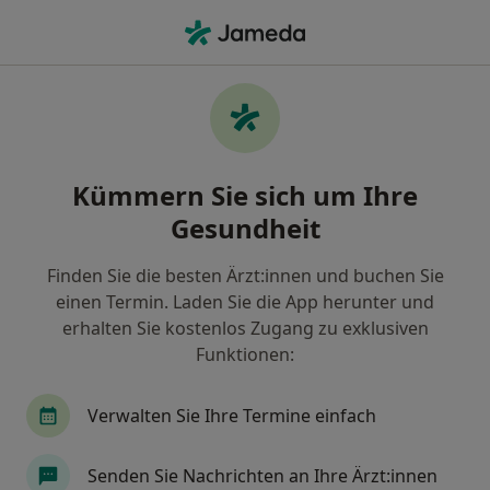
Ha
Endodontologie • Passau, Bayern
Filter & Sortierung
• 1
Zu Google Map
Endodontologie, Passau
Kümmern Sie sich um Ihre
Wie wir die Suchergebnisse sortieren
Gesundheit
Finden Sie die besten Ärzt:innen und buchen Sie
einen Termin. Laden Sie die App herunter und
erhalten Sie kostenlos Zugang zu exklusiven
Funktionen:
Verwalten Sie Ihre Termine einfach
Dr. med. dent. M.Sc. Markus Zaruba
·
Mehr
Zahnarzt
Senden Sie Nachrichten an Ihre Ärzt:innen