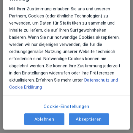
Mit Ihrer Zustimmung erlauben Sie uns und unseren
Dr. med. dent. Elisabeth Niederfeilner
Partnern, Cookies (oder ähnliche Technologien) zu
verwenden, um Daten für Statistiken zu sammeln und
·
Mehr
Zahnärztin
Inhalte zu liefern, die auf Ihren Surfgewohnheiten
5 Bewertungen
basieren. Wenn Sie nur notwendige Cookies akzeptieren,
werden wir nur diejenigen verwenden, die für die
Marktplatz 3, Fürstenzell
•
Zu Google Maps
ordnungsgemäße Nutzung unserer Website technisch
Praxis Dr. Elisabeth Niederfeilner Zahnärztin
erforderlich sind. Notwendige Cookies können nie
Dieser Arzt bzw. diese Ärztin bietet keine Online-Terminbuchung an diesem Standort an.
abgelehnt werden. Sie können Ihre Zustimmung jederzeit
in den Einstellungen widerrufen oder Ihre Präferenzen
Terminanfrage senden
aktualisieren. Erfahren Sie mehr unter
Datenschutz und
Cookie Erklärung
Cookie-Einstellungen
Ablehnen
Akzeptieren