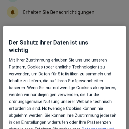
Erhalten Sie Benachrichtigungen
Anzeige
Dr. med. Philipp Braun
Sehr beliebt: Patient:innen bevorzugen es,
·
Mehr
Plastischer & Ästhetischer Chirurg
Der Schutz ihrer Daten ist uns
Arzttermine mit der App zu buchen
230 Bewertungen
wichtig
Mit Ihrer Zustimmung erlauben Sie uns und unseren
Bismarckstr. 96, Tübingen
•
Zu Google Maps
Partnern, Cookies (oder ähnliche Technologien) zu
Aestheticum Tübingen Dr.med. Philipp Braun und PD Dr. med Oliver Lotter
verwenden, um Daten für Statistiken zu sammeln und
Dieser Arzt bzw. diese Ärztin bietet keine Online-Terminbuchung an diesem Standort an.
Inhalte zu liefern, die auf Ihren Surfgewohnheiten
basieren. Wenn Sie nur notwendige Cookies akzeptieren,
Terminanfrage senden
werden wir nur diejenigen verwenden, die für die
ordnungsgemäße Nutzung unserer Website technisch
erforderlich sind. Notwendige Cookies können nie
abgelehnt werden. Sie können Ihre Zustimmung jederzeit
in den Einstellungen widerrufen oder Ihre Präferenzen