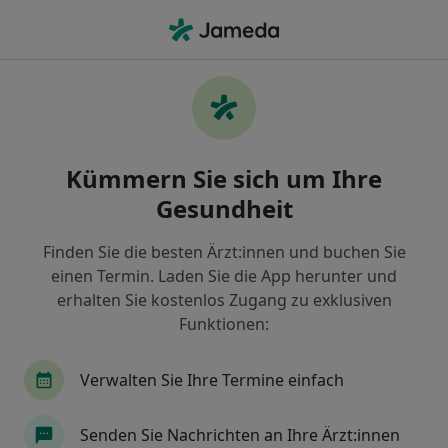
Ha
Fettabsaugung (Beratung) • Stuttgart, Baden-Württemberg
Filter & Sortierung
• 1
Zu Google Map
Fettabsaugung (Beratung), Stuttgart
Kümmern Sie sich um Ihre
Wie wir die Suchergebnisse sortieren
Gesundheit
Finden Sie die besten Ärzt:innen und buchen Sie
Nach welchem Fachgebiet suchen Sie?
einen Termin. Laden Sie die App herunter und
Plastischer & Ästhetischer Chirurg
Handchiru
erhalten Sie kostenlos Zugang zu exklusiven
Funktionen:
Verwalten Sie Ihre Termine einfach
Senden Sie Nachrichten an Ihre Ärzt:innen