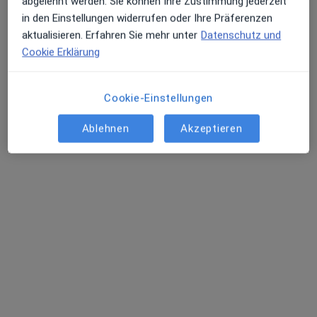
abgelehnt werden. Sie können Ihre Zustimmung jederzeit
18 Bewertungen
in den Einstellungen widerrufen oder Ihre Präferenzen
aktualisieren. Erfahren Sie mehr unter
Datenschutz und
Cookie Erklärung
Adresse
Videosprechstunde
Cookie-Einstellungen
Aliceplatz 2, Offenbach am Main
•
Zu Google Maps
Dres. Octavia Rosner und Gloria Förster
Ablehnen
Akzeptieren
Dieser Arzt bzw. diese Ärztin bietet keine Online-Terminbuchung an diesem Standort an.
Terminanfrage senden