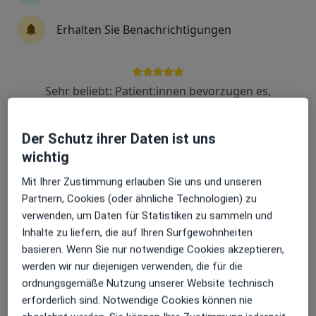
·
Mehr
Zahnärztin
14 Bewertungen
Erhalten Sie Benachrichtigungen
Leopoldsweg 2, Bad Homburg
•
Zu Google Maps
dent.smile - ZAHNÄRZTE I ORALCHIRURGIE AM SCHLOSSPARK
Sehr beliebt: Patient:innen bevorzugen es,
Dieser Arzt bzw. diese Ärztin bietet keine Online-Terminbuchung an diesem Standort an.
Arzttermine mit der App zu buchen
Terminanfrage senden
Der Schutz ihrer Daten ist uns
wichtig
Mit Ihrer Zustimmung erlauben Sie uns und unseren
Partnern, Cookies (oder ähnliche Technologien) zu
verwenden, um Daten für Statistiken zu sammeln und
Inhalte zu liefern, die auf Ihren Surfgewohnheiten
basieren. Wenn Sie nur notwendige Cookies akzeptieren,
werden wir nur diejenigen verwenden, die für die
ordnungsgemäße Nutzung unserer Website technisch
Dr. med. dent. Gloria Förster
erforderlich sind. Notwendige Cookies können nie
·
Mehr
Zahnärztin