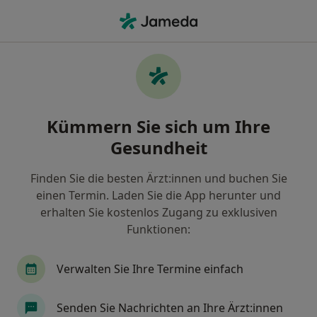
Ha
Füllung • Offenbach am Main, Hessen
Filter & Sortierung
• 1
Zu Google Map
Füllung, Offenbach am Main
Kümmern Sie sich um Ihre
Wie wir die Suchergebnisse sortieren
Gesundheit
Finden Sie die besten Ärzt:innen und buchen Sie
einen Termin. Laden Sie die App herunter und
erhalten Sie kostenlos Zugang zu exklusiven
Funktionen:
Verwalten Sie Ihre Termine einfach
Anzeige
Louisa Hemming, geb. Plantholt
Senden Sie Nachrichten an Ihre Ärzt:innen