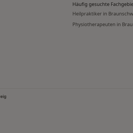
Häufig gesuchte Fachgebi
Heilpraktiker in Braunsch
Physiotherapeuten in Bra
nenmassage nach Stadt
eig