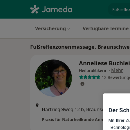
Fachgebi
Versicherung
Verfügbare Termine
Fußreflexzonenmassage, Braunschwe
Anneliese Buchle
·
Mehr
Heilpraktikerin
12 Bewertung
Zu Go
Hartriegelweg 12 b, Braunschweig
•
Der Schu
Maps
Mit Ihrer 
Technologi