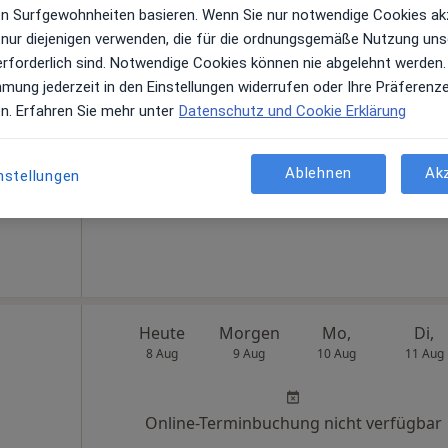
ren Surfgewohnheiten basieren. Wenn Sie nur notwendige Cookies ak
 nur diejenigen verwenden, die für die ordnungsgemäße Nutzung uns
Heute
Morgen
Mo,
Di,
erforderlich sind. Notwendige Cookies können nie abgelehnt werden.
8 Aug
9 Aug
10 Aug
11 Aug
mmung jederzeit in den Einstellungen widerrufen oder Ihre Präferenz
en. Erfahren Sie mehr unter
Datenschutz und Cookie Erklärung
Online-Terminbuchung nicht verfügbar
Terminanfrage senden
Ablehnen
Ak
nstellungen
 Maps
Heute
Morgen
Mo,
Di,
8 Aug
9 Aug
10 Aug
11 Aug
Online-Terminbuchung nicht verfügbar