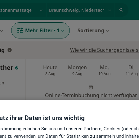
et, Erkrankung, Name
z.B. Berlin
Mehr Filter
•
1
Sortierung
ig
Wie wir die Suchergebnisse s
ither
Heute
Morgen
Mo,
Di,
8 Aug
9 Aug
10 Aug
11 Aug
en
Online-Terminbuchung nicht verfügbar
Terminanfrage senden
ogle
tz ihrer Daten ist uns wichtig
Praxis für Naturheilkunde Anneliese Buchleither Heilpraktikerin
Zustimmung erlauben Sie uns und unseren Partnern, Cookies (oder äh
en) zu verwenden, um Daten für Statistiken zu sammeln und Inhalte 