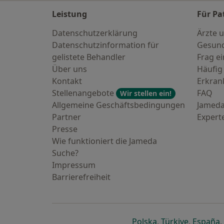
Leistung
Für Pa
Datenschutzerklärung
Ärzte u
Datenschutzinformation für
Gesund
gelistete Behandler
Frag ei
Über uns
Häufig
Kontakt
Erkra
Stellenangebote
FAQ
Wir stellen ein!
Allgemeine Geschäftsbedingungen
Jameda
Partner
Expert
Presse
Wie funktioniert die Jameda
Suche?
Impressum
Barrierefreiheit
öffnet in einer n
öffnet in
ö
Polska
,
Türkiye
,
España
,