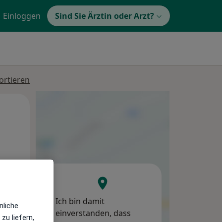
Einloggen
Sind Sie Ärztin oder Arzt?
ortieren
Mi,
Do,
Fr,
12 Aug
13 Aug
14 Aug
Ich bin damit
nliche
einverstanden, dass
zu liefern,