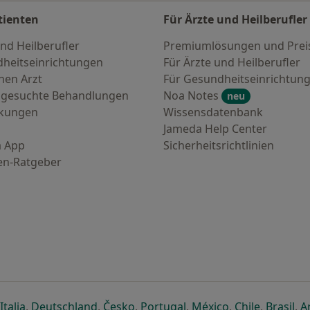
tienten
Für Ärzte und Heilberufler
nd Heilberufler
Premiumlösungen und Prei
heitseinrichtungen
Für Ärzte und Heilberufler
nen Arzt
Für Gesundheitseinrichtun
 gesuchte Behandlungen
Noa Notes
neu
nkungen
Wissensdatenbank
Jameda Help Center
 App
Sicherheitsrichtlinien
en-Ratgeber
euen Registerkarte
 einer neuen Registerkarte
ffnet in einer neuen Registerkarte
öffnet in einer neuen Registerkarte
öffnet in einer neuen Registerkarte
öffnet in einer neuen Registerkar
öffnet in einer neuen R
öffnet in einer
öffnet in
öff
Italia
,
Deutschland
,
Česko
,
Portugal
,
México
,
Chile
,
Brasil
,
A