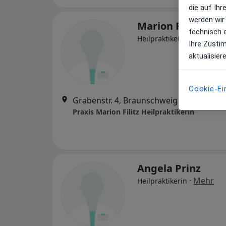
die auf Ih
werden wir
Marion Filitz
technisch 
·
Mehr
Heilpraktikerin
Ihre Zusti
aktualisier
Cookie-Ei
Grabenstr. 4, Braunschweig
•
Zu Google
Praxis Marion Filitz Heilpraktikerin
Angela Prinz
·
Mehr
Heilpraktikerin