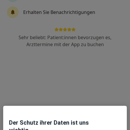
Erhalten Sie Benachrichtigungen
Dr. Tatiana Klauser
·
Mehr
Zahnärztin
58 Bewertungen
Sehr beliebt: Patient:innen bevorzugen es,
Arzttermine mit der App zu buchen
Alter Postweg 94, Augsburg
•
Zu Google Maps
MVZ Ärztehaus Augsburg Süd
Dieser Arzt bzw. diese Ärztin bietet keine Online-Terminbuchung an diesem Standort an.
Terminanfrage senden
Der Schutz ihrer Daten ist uns