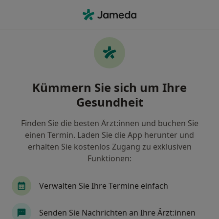
Ha
Ganzheitliche Zahnmedizin • Aichach, Bayern
Filter & Sortierung
• 1
Zu Google Map
Ganzheitliche Zahnmedizin, Aichach
Kümmern Sie sich um Ihre
Wie wir die Suchergebnisse sortieren
Gesundheit
Finden Sie die besten Ärzt:innen und buchen Sie
Nach welchem Fachgebiet suchen Sie?
einen Termin. Laden Sie die App herunter und
Zahnarzt
erhalten Sie kostenlos Zugang zu exklusiven
Funktionen:
Verwalten Sie Ihre Termine einfach
Senden Sie Nachrichten an Ihre Ärzt:innen