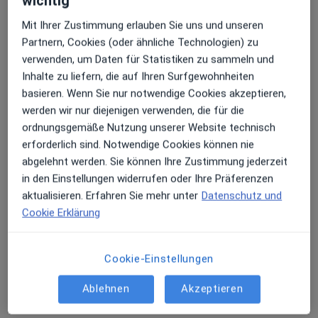
wichtig
Mit Ihrer Zustimmung erlauben Sie uns und unseren
Partnern, Cookies (oder ähnliche Technologien) zu
team DENTALIS Praxiszentrum für
verwenden, um Daten für Statistiken zu sammeln und
Zahnmedizin Dr. Chrobot, Dr. Scholibo,
Inhalte zu liefern, die auf Ihren Surfgewohnheiten
und Özcan GbR
basieren. Wenn Sie nur notwendige Cookies akzeptieren,
Gemeinschaftspraxis
werden wir nur diejenigen verwenden, die für die
29 Bewertungen
ordnungsgemäße Nutzung unserer Website technisch
erforderlich sind. Notwendige Cookies können nie
Am Schäfflerbach 1, Augsburg
•
Zu Google Maps
abgelehnt werden. Sie können Ihre Zustimmung jederzeit
team DENTALIS Praxiszentrum für Zahnmedizin Dr. Chrobot, Dr. Scholibo, und Özcan GbR
in den Einstellungen widerrufen oder Ihre Präferenzen
Ganzheitliche Zahnmedizin
Kein Preis angegeben
aktualisieren. Erfahren Sie mehr unter
Datenschutz und
Weitere Leistungen anzeigen
Cookie Erklärung
Keine Online-Terminbuchung über jameda verfügbar
Cookie-Einstellungen
Profil anzeigen
Ablehnen
Akzeptieren