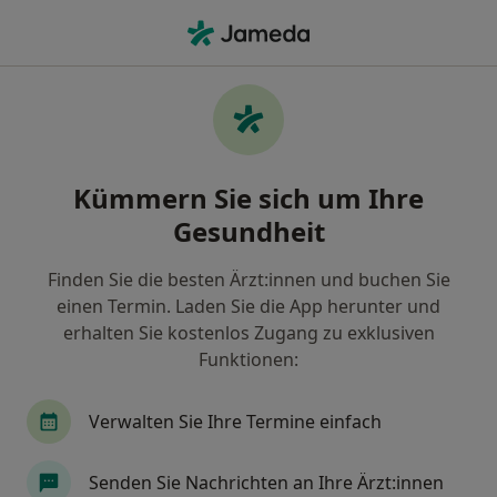
Ha
Gesundheits-Check-Up • Wilhelmshaven, Niedersachsen
Filter & Sortierung
• 1
Zu Google Map
Gesundheits-Check-up, Wilhelmshaven
Kümmern Sie sich um Ihre
Wie wir die Suchergebnisse sortieren
Gesundheit
Finden Sie die besten Ärzt:innen und buchen Sie
Welche Terminart möchten Sie buchen?
einen Termin. Laden Sie die App herunter und
Gesundheits-Check-up
Untersuchung /Check
erhalten Sie kostenlos Zugang zu exklusiven
Funktionen:
Verwalten Sie Ihre Termine einfach
Senden Sie Nachrichten an Ihre Ärzt:innen