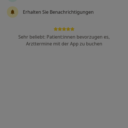
Erhalten Sie Benachrichtigungen
Martin Tillmann
Internist
57 Bewertungen
Sehr beliebt: Patient:innen bevorzugen es,
Arzttermine mit der App zu buchen
Zu Google
Friedrich-Paffrath-Str 98, Wilhelmshaven
•
Maps
Praxis Martin Tillmann Facharzt für Innere Medizin
Dieser Arzt bzw. diese Ärztin bietet keine Online-Terminbuchung an diesem Standort an.
Terminanfrage senden