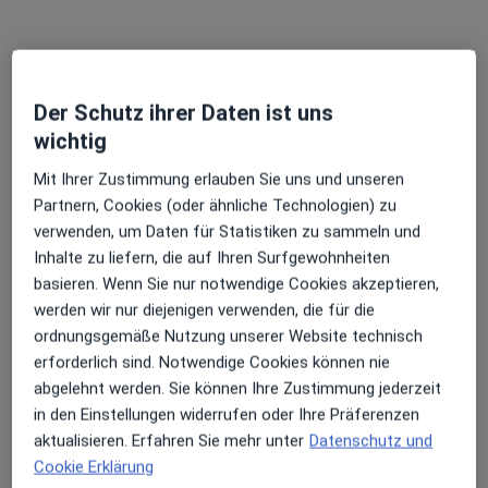
Dr. med. Nikolay Radkov Traykov
Der Schutz ihrer Daten ist uns
Allgemeinmediziner
wichtig
Luisenstr. 28, Wilhelmshaven
•
Zu Google Maps
Mit Ihrer Zustimmung erlauben Sie uns und unseren
Zentrum für Innere Medizin Dres. Jens Lehmann und Nikolay Traykov
Partnern, Cookies (oder ähnliche Technologien) zu
Privatpraxis
verwenden, um Daten für Statistiken zu sammeln und
Dieser Arzt bzw. diese Ärztin bietet keine Online-Terminbuchung an diesem Standort an.
Inhalte zu liefern, die auf Ihren Surfgewohnheiten
basieren. Wenn Sie nur notwendige Cookies akzeptieren,
Terminanfrage senden
werden wir nur diejenigen verwenden, die für die
ordnungsgemäße Nutzung unserer Website technisch
erforderlich sind. Notwendige Cookies können nie
abgelehnt werden. Sie können Ihre Zustimmung jederzeit
in den Einstellungen widerrufen oder Ihre Präferenzen
aktualisieren. Erfahren Sie mehr unter
Datenschutz und
Cookie Erklärung