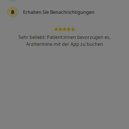
Erhalten Sie Benachrichtigungen
Dr. med. Daniela Wiebels
Hautärztin (Dermatologin), Phlebologin, Allergologin
119 Bewertungen
Sehr beliebt: Patient:innen bevorzugen es,
Arzttermine mit der App zu buchen
Großer Burstah 31, Hamburg
•
Zu Google Maps
Hamburg Dermatologie Dr.med. Daniela Wiebels Fachärztin für Dermatologie
Privatpraxis
Dieser Arzt bzw. diese Ärztin bietet keine Online-Terminbuchung an diesem Standort an.
Terminanfrage senden