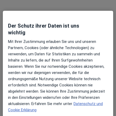
Hamburg Dermatologie Dr.med. Daniela
Der Schutz ihrer Daten ist uns
Wiebels Fachärztin für Dermatologie
wichtig
Praxis
Mit Ihrer Zustimmung erlauben Sie uns und unseren
Dermatologie, Phlebologie, Allergologie
Partnern, Cookies (oder ähnliche Technologien) zu
129 Bewertungen
verwenden, um Daten für Statistiken zu sammeln und
Inhalte zu liefern, die auf Ihren Surfgewohnheiten
Großer Burstah 31, Hamburg
•
Zu Google Maps
basieren. Wenn Sie nur notwendige Cookies akzeptieren,
Hamburg Dermatologie Dr.med. Daniela Wiebels Fachärztin für Dermatologie
werden wir nur diejenigen verwenden, die für die
Hyposensibilisierung
Kein Preis angegeben
ordnungsgemäße Nutzung unserer Website technisch
Weitere Leistungen anzeigen
erforderlich sind. Notwendige Cookies können nie
abgelehnt werden. Sie können Ihre Zustimmung jederzeit
Keine Online-Terminbuchung über jameda verfügbar
in den Einstellungen widerrufen oder Ihre Präferenzen
aktualisieren. Erfahren Sie mehr unter
Datenschutz und
Profil anzeigen
Cookie Erklärung