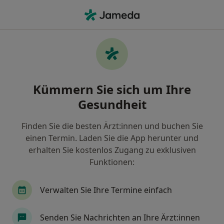
Ha
Hyposensibilisierung • Hamburg, Hamburg
Filter & Sortierung
• 1
Zu Google Map
Hyposensibilisierung, Hamburg
Kümmern Sie sich um Ihre
Wie wir die Suchergebnisse sortieren
Gesundheit
Finden Sie die besten Ärzt:innen und buchen Sie
Nach welchem Fachgebiet suchen Sie?
einen Termin. Laden Sie die App herunter und
Hals-Nasen-Ohren-Arzt
Hautarzt (Dermatolog
erhalten Sie kostenlos Zugang zu exklusiven
Funktionen:
Verwalten Sie Ihre Termine einfach
Senden Sie Nachrichten an Ihre Ärzt:innen