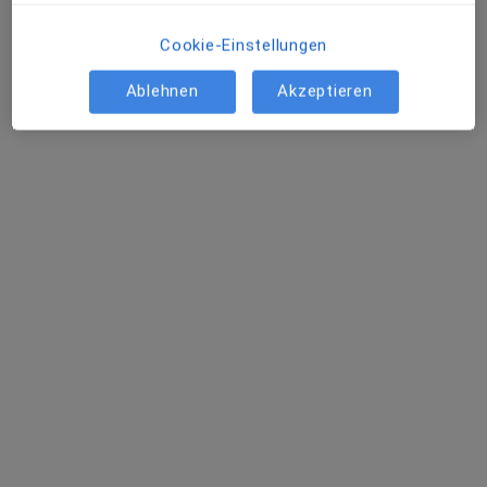
Cookie-Einstellungen
Ablehnen
Akzeptieren
Dr. med. Inken Schindler
·
Mehr
Hals-Nasen-Ohren-Ärztin
37 Bewertungen
Wolffstr. 9, Hamburg
•
Zu Google Maps
Dr. Inken Schindler & Kollegen
Dieser Arzt bzw. diese Ärztin bietet keine Online-Terminbuchung an diesem Standort an.
Terminanfrage senden