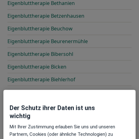
Eigenbluttherapie Bethanien
Eigenbluttherapie Betzenhausen
Eigenbluttherapie Beuchow
Eigenbluttherapie Beurenermühle
Eigenbluttherapie Bibersohl
Eigenbluttherapie Bicken
Eigenbluttherapie Biehlerhof
Eigenbluttherapie Biersackschlag
Eigenbluttherapie Bietigheim-Bissingen
Der Schutz ihrer Daten ist uns
wichtig
Eigenbluttherapie Binnrot
Mit Ihrer Zustimmung erlauben Sie uns und unseren
Eigenbluttherapie Birkenhof
Partnern, Cookies (oder ähnliche Technologien) zu