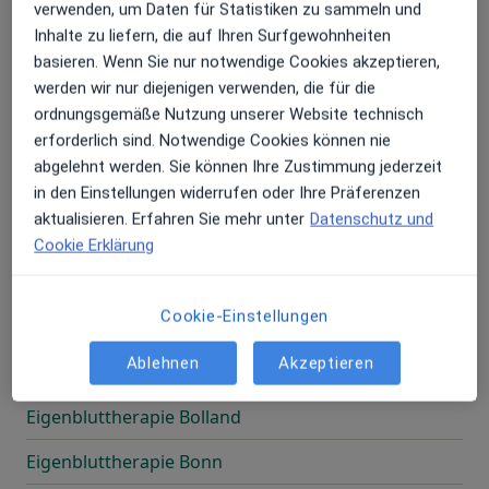
verwenden, um Daten für Statistiken zu sammeln und
Eigenbluttherapie Bismarckquelle
Inhalte zu liefern, die auf Ihren Surfgewohnheiten
Eigenbluttherapie Blangenmoorfeld
basieren. Wenn Sie nur notwendige Cookies akzeptieren,
werden wir nur diejenigen verwenden, die für die
Eigenbluttherapie Bleckederwerder
ordnungsgemäße Nutzung unserer Website technisch
erforderlich sind. Notwendige Cookies können nie
Eigenbluttherapie Blick
abgelehnt werden. Sie können Ihre Zustimmung jederzeit
Eigenbluttherapie Bochum
in den Einstellungen widerrufen oder Ihre Präferenzen
aktualisieren. Erfahren Sie mehr unter
Datenschutz und
Eigenbluttherapie Böelnorderfeld
Cookie Erklärung
Eigenbluttherapie Boize
Cookie-Einstellungen
Eigenbluttherapie Bökensberg
Ablehnen
Akzeptieren
Eigenbluttherapie Bolanderhof
Eigenbluttherapie Bolland
Eigenbluttherapie Bonn