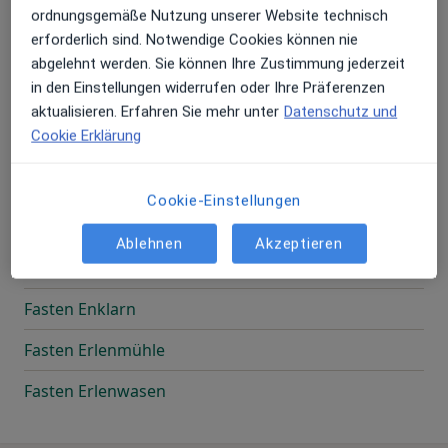
ordnungsgemäße Nutzung unserer Website technisch
Fasten Ebenheiderhof
erforderlich sind. Notwendige Cookies können nie
Fasten Ebenwies
abgelehnt werden. Sie können Ihre Zustimmung jederzeit
in den Einstellungen widerrufen oder Ihre Präferenzen
Fasten Ebersteinerhof
aktualisieren. Erfahren Sie mehr unter
Datenschutz und
Cookie Erklärung
Fasten Eckhütt
Fasten Egonmühle
Cookie-Einstellungen
Fasten Eibenhof
Ablehnen
Akzeptieren
Fasten Elbrechting
Fasten Enklarn
Fasten Erlenmühle
Fasten Erlenwasen