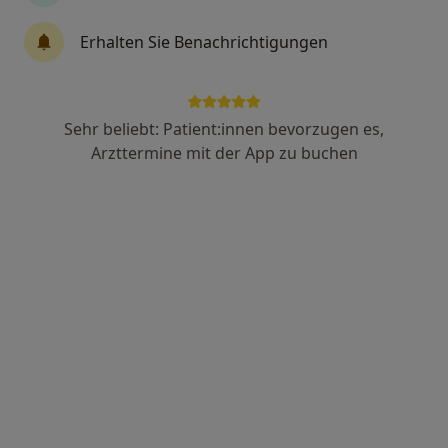
·
Mehr
Zahnarzt
40 Bewertungen
Erhalten Sie Benachrichtigungen
Steubenstr. 46, Heidelberg
•
Zu Google Maps
Zahnarztpraxis Julius Günther & Kollegen
Sehr beliebt: Patient:innen bevorzugen es,
Dieser Arzt bzw. diese Ärztin bietet keine Online-Terminbuchung an diesem Standort an.
Arzttermine mit der App zu buchen
Terminanfrage senden
Anzeige
Dr. Dr. med. Rene Wörtche