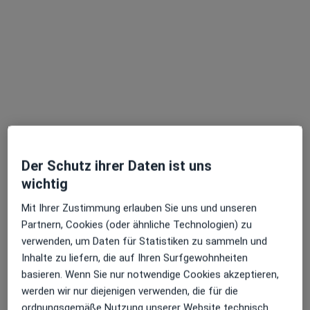
Mund-Kiefer-Gesichtschirurg
315 Bewertungen
Neckarstr. 12, Lorsch
•
Zu Google Maps
Praxis Dr.Dr.med.Rene Wörtche Facharzt f.MKG-Chirurgie
Dieser Arzt bzw. diese Ärztin bietet keine Online-Terminbuchung an diesem Standort an.
Terminanfrage senden
Der Schutz ihrer Daten ist uns
wichtig
Mit Ihrer Zustimmung erlauben Sie uns und unseren
Partnern, Cookies (oder ähnliche Technologien) zu
verwenden, um Daten für Statistiken zu sammeln und
Inhalte zu liefern, die auf Ihren Surfgewohnheiten
basieren. Wenn Sie nur notwendige Cookies akzeptieren,
werden wir nur diejenigen verwenden, die für die
Anzeige
ordnungsgemäße Nutzung unserer Website technisch