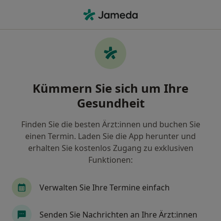
Ha
Implantat (Beratung) • Heidelberg, Baden-Württemberg
Filter & Sortierung
• 1
Zu Google Map
Implantat (Beratung), Heidelberg
Kümmern Sie sich um Ihre
Wie wir die Suchergebnisse sortieren
Gesundheit
Finden Sie die besten Ärzt:innen und buchen Sie
einen Termin. Laden Sie die App herunter und
erhalten Sie kostenlos Zugang zu exklusiven
Funktionen:
Verwalten Sie Ihre Termine einfach
Anzeige
Julius Günther
Senden Sie Nachrichten an Ihre Ärzt:innen