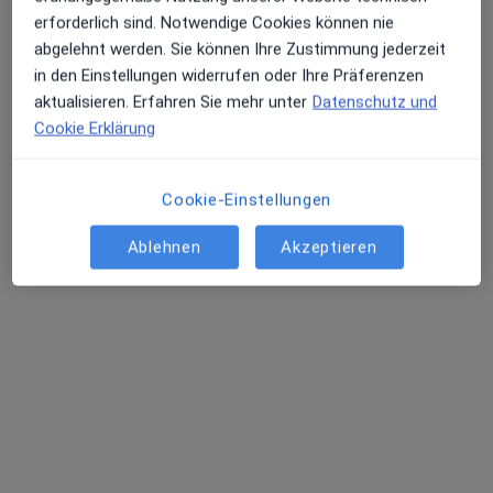
Hussam Alkazah
erforderlich sind. Notwendige Cookies können nie
Zahnarzt
abgelehnt werden. Sie können Ihre Zustimmung jederzeit
98 Bewertungen
in den Einstellungen widerrufen oder Ihre Präferenzen
aktualisieren. Erfahren Sie mehr unter
Datenschutz und
Cookie Erklärung
Nördliche Bergstr. 60, Weinheim
•
Zu Google Maps
Zahnarztpraxis Hussam Alkazah Zahnarzt
Dieser Arzt bzw. diese Ärztin bietet keine Online-Terminbuchung an diesem Standort an.
Cookie-Einstellungen
Terminanfrage senden
Ablehnen
Akzeptieren
Dr. med. Dr. med. dent. Werner Zoder