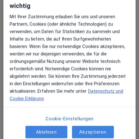
wichtig
Erhalten Sie Benachrichtigungen
Mit Ihrer Zustimmung erlauben Sie uns und unseren
Dr. med. Petra Mastiaux
Partnern, Cookies (oder ähnliche Technologien) zu
verwenden, um Daten für Statistiken zu sammeln und
Praktische Ärztin
Inhalte zu liefern, die auf Ihren Surfgewohnheiten
33 Bewertungen
Sehr beliebt: Patient:innen bevorzugen es,
basieren. Wenn Sie nur notwendige Cookies akzeptieren,
Arzttermine mit der App zu buchen
werden wir nur diejenigen verwenden, die für die
Tilsiter Str. 4, Karlsruhe
•
Zu Google Maps
ordnungsgemäße Nutzung unserer Website technisch
Natural Medical Aesthetics
erforderlich sind. Notwendige Cookies können nie
Privatpraxis
abgelehnt werden. Sie können Ihre Zustimmung jederzeit
Dieser Arzt bzw. diese Ärztin bietet keine Online-Terminbuchung an diesem Standort an.
in den Einstellungen widerrufen oder Ihre Präferenzen
aktualisieren. Erfahren Sie mehr unter
Datenschutz und
Terminanfrage senden
Cookie Erklärung
Cookie-Einstellungen
Ablehnen
Akzeptieren