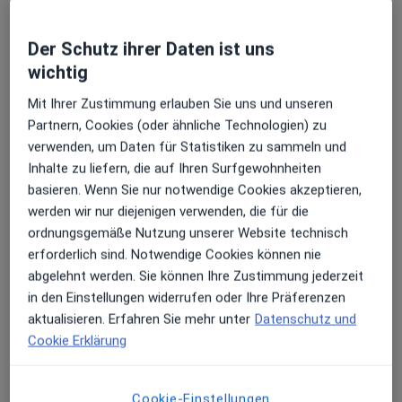
Der Schutz ihrer Daten ist uns
Praxis Dr.med.dent. Christoph Bäuml
wichtig
Zahnarzt
22 Bewertungen
Mit Ihrer Zustimmung erlauben Sie uns und unseren
Partnern, Cookies (oder ähnliche Technologien) zu
verwenden, um Daten für Statistiken zu sammeln und
Simon-Höller-Str. 24, Straubing
•
Zu Google Maps
Inhalte zu liefern, die auf Ihren Surfgewohnheiten
Praxis Dr.med.dent. Christoph Bäuml Zahnarzt
basieren. Wenn Sie nur notwendige Cookies akzeptieren,
Privatpraxis
werden wir nur diejenigen verwenden, die für die
Kontrolluntersuchung
Kein Preis angegeben
ordnungsgemäße Nutzung unserer Website technisch
erforderlich sind. Notwendige Cookies können nie
Weitere Leistungen anzeigen
abgelehnt werden. Sie können Ihre Zustimmung jederzeit
in den Einstellungen widerrufen oder Ihre Präferenzen
aktualisieren. Erfahren Sie mehr unter
Datenschutz und
Dr. med. dent.
Cookie Erklärung
Christoph Bäuml
Keine Online-Terminbuchung über jameda verfügbar
Cookie-Einstellungen