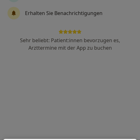
Erhalten Sie Benachrichtigungen
Dr. med. dent. Christoph Bäuml
·
Mehr
Zahnarzt
88 Bewertungen
Sehr beliebt: Patient:innen bevorzugen es,
Arzttermine mit der App zu buchen
Simon-Höller-Str. 24, Straubing
•
Zu Google Maps
Praxis Dr.med.dent. Christoph Bäuml Zahnarzt
Dieser Arzt bzw. diese Ärztin bietet keine Online-Terminbuchung an diesem Standort an.
Terminanfrage senden