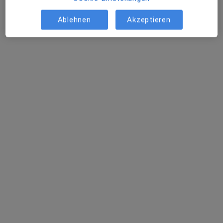
Profil anzeigen
Ablehnen
Akzeptieren
Dr. med. dent. Johannes Kainz
·
Mehr
Zahnarzt
24 Bewertungen
Bahnhofstraße 1, Straubing
•
Zu Google Maps
Bionics Dental - Straubing
Dieser Arzt bzw. diese Ärztin bietet keine Online-Terminbuchung an diesem Standort an.