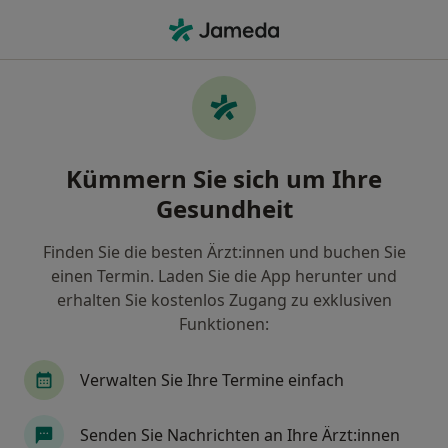
Ha
Kontrolluntersuchung • Straubing, Bayern
Filter & Sortierung
• 1
Zu Google Map
Kontrolluntersuchung, Straubing
Kümmern Sie sich um Ihre
Wie wir die Suchergebnisse sortieren
Gesundheit
Finden Sie die besten Ärzt:innen und buchen Sie
Nach welchem Fachgebiet suchen Sie?
einen Termin. Laden Sie die App herunter und
Zahnarzt
Allgemeinmediziner
erhalten Sie kostenlos Zugang zu exklusiven
Funktionen:
Verwalten Sie Ihre Termine einfach
Senden Sie Nachrichten an Ihre Ärzt:innen