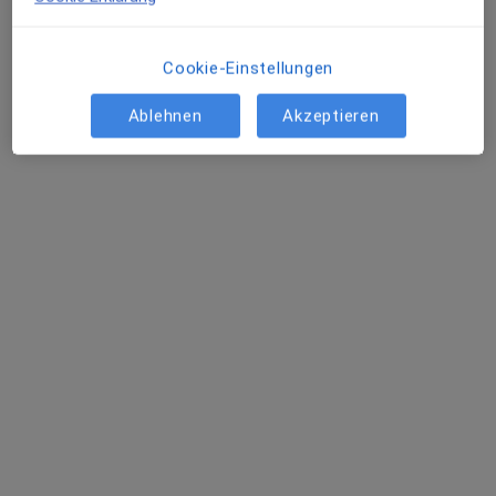
Cookie-Einstellungen
Ablehnen
Akzeptieren
Ines Röpke
·
Mehr
Zahnärztin
189 Bewertungen
Adresse
Videosprechstunde
Venloer Str. 227, Köln
•
Zu Google Maps
Praxis Ines Röpke Zahnärztin
Dieser Arzt bzw. diese Ärztin bietet keine Online-Terminbuchung an diesem Standort an.
Terminanfrage senden