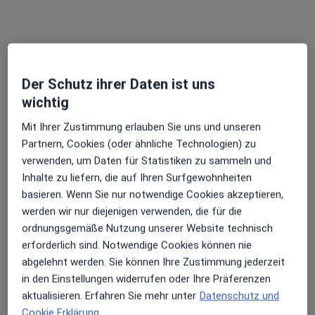
Der Schutz ihrer Daten ist uns
wichtig
Dr. med. dent. Darius Karimi
·
Mehr
Zahnarzt
Mit Ihrer Zustimmung erlauben Sie uns und unseren
59 Bewertungen
Partnern, Cookies (oder ähnliche Technologien) zu
verwenden, um Daten für Statistiken zu sammeln und
Inhalte zu liefern, die auf Ihren Surfgewohnheiten
Xantener Str. 127, Köln
•
Zu Google Maps
basieren. Wenn Sie nur notwendige Cookies akzeptieren,
Praxis für moderne Zahnheilkunde und Implantologie
werden wir nur diejenigen verwenden, die für die
Dieser Arzt bzw. diese Ärztin bietet keine Online-Terminbuchung an diesem Standort an.
ordnungsgemäße Nutzung unserer Website technisch
erforderlich sind. Notwendige Cookies können nie
Terminanfrage senden
abgelehnt werden. Sie können Ihre Zustimmung jederzeit
in den Einstellungen widerrufen oder Ihre Präferenzen
aktualisieren. Erfahren Sie mehr unter
Datenschutz und
Cookie Erklärung