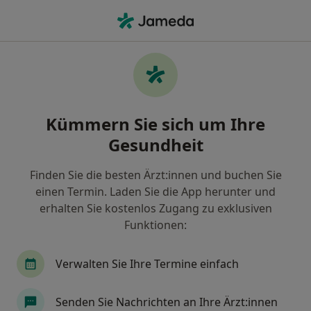
Ha
Kontrolluntersuchung • Köln, Nordrhein-Westfalen
Filter & Sortierung
• 1
Zu Google Map
Kontrolluntersuchung, Köln
Kümmern Sie sich um Ihre
Wie wir die Suchergebnisse sortieren
Gesundheit
Finden Sie die besten Ärzt:innen und buchen Sie
Nach welchem Fachgebiet suchen Sie?
einen Termin. Laden Sie die App herunter und
Zahnarzt
Allgemeinmediziner
Orthopäde 
erhalten Sie kostenlos Zugang zu exklusiven
Funktionen:
Verwalten Sie Ihre Termine einfach
Senden Sie Nachrichten an Ihre Ärzt:innen