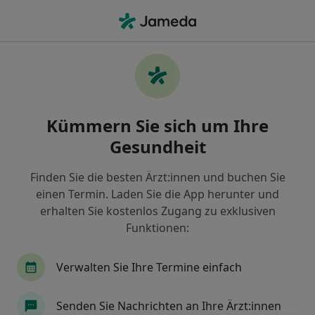
Ha
Lasik • Weyhe, Niedersachsen
Filter & Sortierung
• 1
Zu Google Map
Lasik, Weyhe
Kümmern Sie sich um Ihre
Wie wir die Suchergebnisse sortieren
Gesundheit
Finden Sie die besten Ärzt:innen und buchen Sie
Nach welchem Fachgebiet suchen Sie?
einen Termin. Laden Sie die App herunter und
Augenarzt
erhalten Sie kostenlos Zugang zu exklusiven
Funktionen:
Verwalten Sie Ihre Termine einfach
Senden Sie Nachrichten an Ihre Ärzt:innen