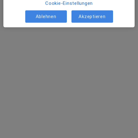
Cookie-Einstellungen
Ablehnen
Akzeptieren
Alexandra Sommer
Augenärztin
9 Bewertungen
Henry-Wetjen-Platz 3, Weyhe
•
Zu Google Maps
Augenzentrum Klatt Standort Weyhe-Leeste Dres. Maximiliane Klatt und Alexander Klatt
Dieser Arzt bzw. diese Ärztin bietet keine Online-Terminbuchung an diesem Standort an.
Terminanfrage senden