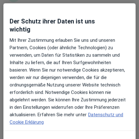
Erhalten Sie Benachrichtigungen
Der Schutz ihrer Daten ist uns
Jan Philipp Mrosek
wichtig
Augenarzt
5 Bewertungen
Sehr beliebt: Patient:innen bevorzugen es,
Mit Ihrer Zustimmung erlauben Sie uns und unseren
Arzttermine mit der App zu buchen
Partnern, Cookies (oder ähnliche Technologien) zu
verwenden, um Daten für Statistiken zu sammeln und
Henry-Wetjen-Platz 3, Weyhe
•
Zu Google Maps
Inhalte zu liefern, die auf Ihren Surfgewohnheiten
Augenzentrum Klatt Standort Weyhe-Leeste Dres. Maximiliane Klatt und Alexander Klatt
basieren. Wenn Sie nur notwendige Cookies akzeptieren,
Dieser Arzt bzw. diese Ärztin bietet keine Online-Terminbuchung an diesem Standort an.
werden wir nur diejenigen verwenden, die für die
ordnungsgemäße Nutzung unserer Website technisch
Terminanfrage senden
erforderlich sind. Notwendige Cookies können nie
abgelehnt werden. Sie können Ihre Zustimmung jederzeit
in den Einstellungen widerrufen oder Ihre Präferenzen
aktualisieren. Erfahren Sie mehr unter
Datenschutz und
Cookie Erklärung