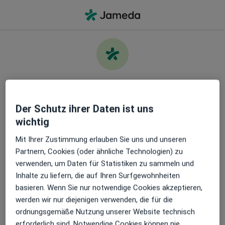
Ha
Wonach suchen Sie?
Kümmern Sie sich um Ihre
Gesundheit
Info
Fragen & Antworten
Der Schutz ihrer Daten ist uns
wichtig
Finden Sie die besten Ärzt:innen und buchen Sie
einen Termin. Laden Sie die App herunter und
Mit Ihrer Zustimmung erlauben Sie uns und unseren
erhalten Sie kostenlos Zugang zu exklusiven
Partnern, Cookies (oder ähnliche Technologien) zu
Funktionen:
verwenden, um Daten für Statistiken zu sammeln und
Inhalte zu liefern, die auf Ihren Surfgewohnheiten
Leistung
basieren. Wenn Sie nur notwendige Cookies akzeptieren,
Verwalten Sie Ihre Termine einfach
werden wir nur diejenigen verwenden, die für die
Datenschutzerklärung
ordnungsgemäße Nutzung unserer Website technisch
Datenschutzinformation für gelistete Behandler
Senden Sie Nachrichten an Ihre Ärzt:innen
erforderlich sind. Notwendige Cookies können nie