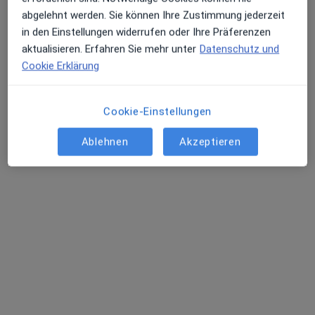
Über uns
abgelehnt werden. Sie können Ihre Zustimmung jederzeit
Kontakt
Erhalten Sie Benachrichtigungen
in den Einstellungen widerrufen oder Ihre Präferenzen
Stellenangebote
Wir stellen ein!
aktualisieren. Erfahren Sie mehr unter
Datenschutz und
Allgemeine Geschäftsbedingungen
Cookie Erklärung
Partner
Presse
Sehr beliebt: Patient:innen bevorzugen es,
Wie funktioniert die Jameda Suche?
Arzttermine mit der App zu buchen
Cookie-Einstellungen
Impressum
Barrierefreiheit
Ablehnen
Akzeptieren
Für Patienten
Ärzte und Heilberufler
Gesundheitseinrichtungen
Frag einen Arzt
Häufig gesuchte Behandlungen
Erkrankungen
FAQ
Jameda App
Experten-Ratgeber