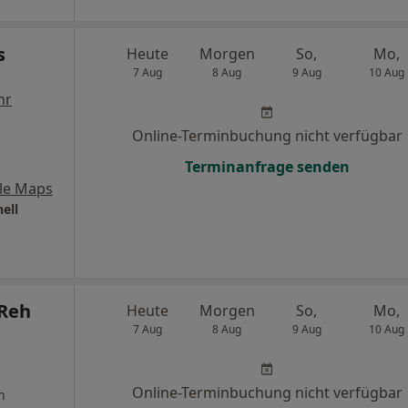
s
Heute
Morgen
So,
Mo,
7 Aug
8 Aug
9 Aug
10 Aug
hr
Online-Terminbuchung nicht verfügbar
Terminanfrage senden
le Maps
ell
 Reh
Heute
Morgen
So,
Mo,
7 Aug
8 Aug
9 Aug
10 Aug
Online-Terminbuchung nicht verfügbar
n