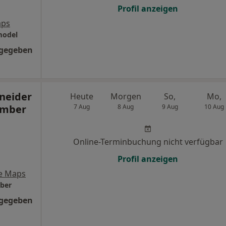
Profil anzeigen
aps
model
ngegeben
neider
Heute
Morgen
So,
Mo,
ember
7 Aug
8 Aug
9 Aug
10 Aug
Online-Terminbuchung nicht verfügbar
Profil anzeigen
e Maps
ber
ngegeben