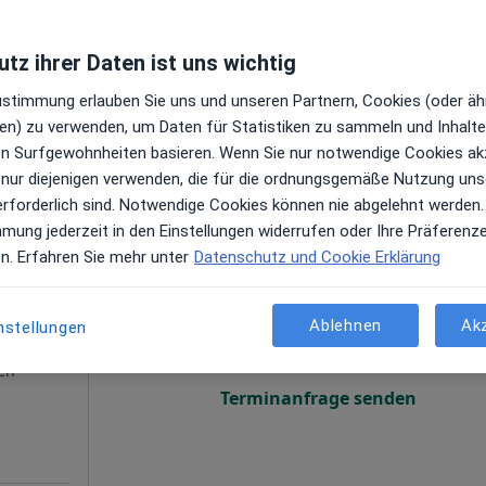
en
Online-Terminbuchung nicht verfügbar
tz ihrer Daten ist uns wichtig
Terminanfrage senden
Zustimmung erlauben Sie uns und unseren Partnern, Cookies (oder äh
aps
en) zu verwenden, um Daten für Statistiken zu sammeln und Inhalte 
model
ren Surfgewohnheiten basieren. Wenn Sie nur notwendige Cookies ak
 nur diejenigen verwenden, die für die ordnungsgemäße Nutzung uns
erforderlich sind. Notwendige Cookies können nie abgelehnt werden.
mmung jederzeit in den Einstellungen widerrufen oder Ihre Präferenz
en. Erfahren Sie mehr unter
Datenschutz und Cookie Erklärung
phe
Heute
Morgen
So,
Mo,
7 Aug
8 Aug
9 Aug
10 Aug
Ablehnen
Ak
nstellungen
Online-Terminbuchung nicht verfügbar
en
Terminanfrage senden