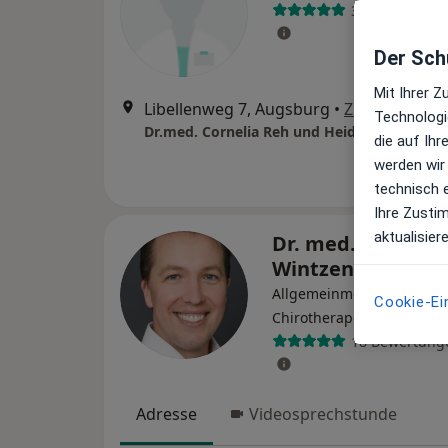
31 Bewertung
Der Schu
Mit Ihrer 
Libellenweg 7, Augsburg
•
Zu Google M
Technologi
Dr.med. Cornelia Reh und Heidemarie Käss
die auf Ih
werden wir
technisch 
Ihre Zusti
aktualisier
Dr. med. Christo
Wintzen
Allgemeinmediziner,
Cookie-Ei
·
Mehr
Chirotherapeut
18 Bewertung
Adresse
Videosprechstunde