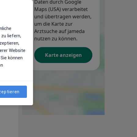
Daten durch Google
Maps (USA) verarbeitet
und übertragen werden,
um die Karte zur
nliche
Arztsuche auf jameda
zu liefern,
nutzen zu können.
zeptieren,
erer Website
Karte anzeigen
 Sie können
en
Di,
Mi,
Do,
11 Aug
12 Aug
13 Aug
zeptieren