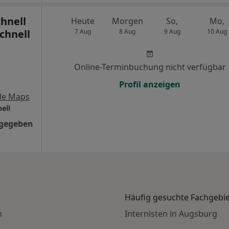
hnell
Heute
Morgen
So,
Mo,
Schnell
7 Aug
8 Aug
9 Aug
10 Aug
Online-Terminbuchung nicht verfügbar
Profil anzeigen
le Maps
ell
ngegeben
Häufig gesuchte Fachgebi
n
Internisten in Augsburg