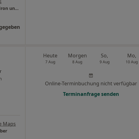
s
CORTINUUM Privatpraxis Dres. Philipp Gaudron und Maximilian Rieger
ngegeben
Heute
Morgen
So,
Mo,
7 Aug
8 Aug
9 Aug
10 Aug
r
n
Online-Terminbuchung nicht verfügbar
Terminanfrage senden
e Maps
ber