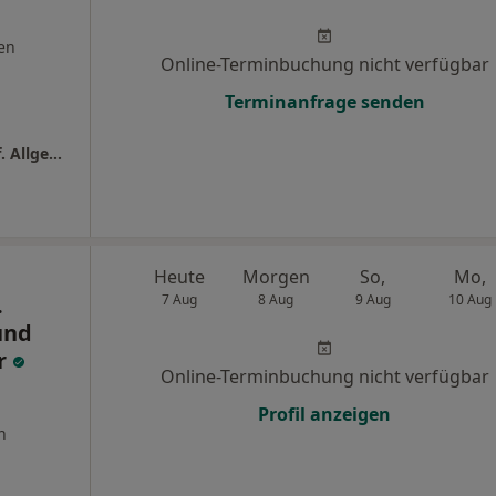
en
Online-Terminbuchung nicht verfügbar
Terminanfrage senden
Praxis Tania Fernandez-Schlüter Fachärztin f. Allgemeinmedizin
Heute
Morgen
So,
Mo,
.
7 Aug
8 Aug
9 Aug
10 Aug
und
r
Online-Terminbuchung nicht verfügbar
Profil anzeigen
n