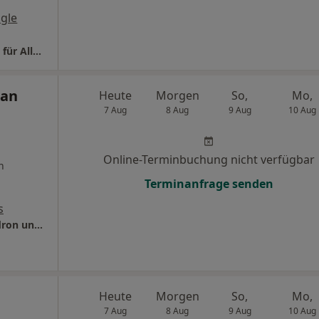
gle
Praxis Dr.med. Christophe Wintzen Facharzt für Allgemeinmedizin
ian
Heute
Morgen
So,
Mo,
7 Aug
8 Aug
9 Aug
10 Aug
Online-Terminbuchung nicht verfügbar
n
Terminanfrage senden
s
CORTINUUM Privatpraxis Dres. Philipp Gaudron und Maximilian Rieger
Heute
Morgen
So,
Mo,
7 Aug
8 Aug
9 Aug
10 Aug