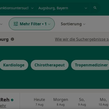
et, Erkrankung, Name
z.B. Berlin
Mehr Filter
•
1
Sortierung
burg
Wie wir die Suchergebnisse s
Kardiologe
Chirotherapeut
Tropenmediziner
a Reh
Heute
Morgen
So,
Mo,
7 Aug
8 Aug
9 Aug
10 Aug
ehr