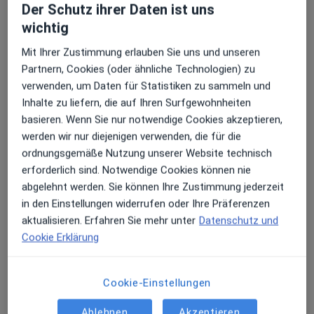
Der Schutz ihrer Daten ist uns
wichtig
Erhalten Sie Benachrichtigungen
Hubert Schuldlos
Mit Ihrer Zustimmung erlauben Sie uns und unseren
Partnern, Cookies (oder ähnliche Technologien) zu
Masseur
verwenden, um Daten für Statistiken zu sammeln und
10 Bewertungen
Sehr beliebt: Patient:innen bevorzugen es,
Inhalte zu liefern, die auf Ihren Surfgewohnheiten
Arzttermine mit der App zu buchen
basieren. Wenn Sie nur notwendige Cookies akzeptieren,
Im Thal 8, Penzberg
•
Zu Google Maps
werden wir nur diejenigen verwenden, die für die
Saneum Cornelia Holtschke Osteopathin und Heilpraktikerin
ordnungsgemäße Nutzung unserer Website technisch
Privatpraxis
erforderlich sind. Notwendige Cookies können nie
abgelehnt werden. Sie können Ihre Zustimmung jederzeit
Dieser Arzt bzw. diese Ärztin bietet keine Online-Terminbuchung an diesem Standort an.
in den Einstellungen widerrufen oder Ihre Präferenzen
Terminanfrage senden
aktualisieren. Erfahren Sie mehr unter
Datenschutz und
Cookie Erklärung
Cookie-Einstellungen
Ablehnen
Akzeptieren