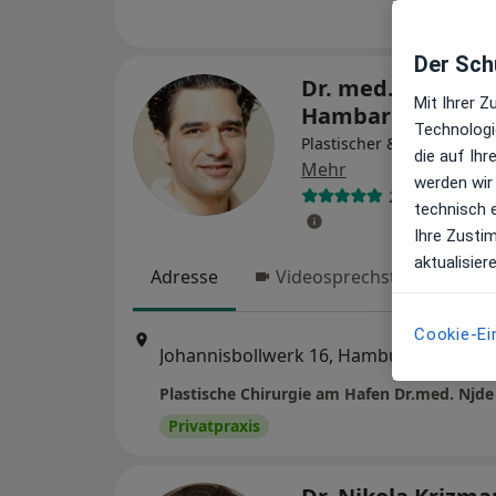
Der Schu
Dr. med. Njde
Mit Ihrer 
Hambarchian
Technologi
Plastischer & Ästhetische
die auf Ih
Mehr
werden wir
214 Bewertun
technisch 
Ihre Zusti
aktualisier
Adresse
Videosprechstunde
Cookie-Ei
Zu Goo
Johannisbollwerk 16, Hamburg
•
Maps
Privatpraxis