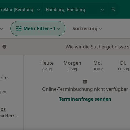
et, Erkrankung, Name
z.B. Berlin
Mehr Filter
•
1
Sortierung
Wie wir die Suchergebnisse s
Heute
Morgen
Mo,
Di,
8 Aug
9 Aug
10 Aug
11 Aug
·
rin
Online-Terminbuchung nicht verfügbar
gen
Terminanfrage senden
aps
Praxis für Medizin & Ästhetik Dr.med. Corinna Herrmann