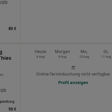
ogle
80 €
g
Heute
Morgen
Mo,
Di,
Thies
8 Aug
9 Aug
10 Aug
11 Aug
Online-Terminbuchung nicht verfügbar
en
Profil anzeigen
gle
Apenburg
50 €