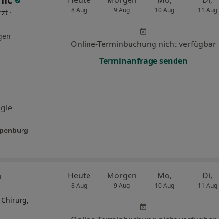
nic
Heute
Morgen
Mo,
Di,
8 Aug
9 Aug
10 Aug
11 Aug
·
rzt
gen
Online-Terminbuchung nicht verfügbar
Terminanfrage senden
gle
Apenburg
n
Heute
Morgen
Mo,
Di,
8 Aug
9 Aug
10 Aug
11 Aug
 Chirurg,