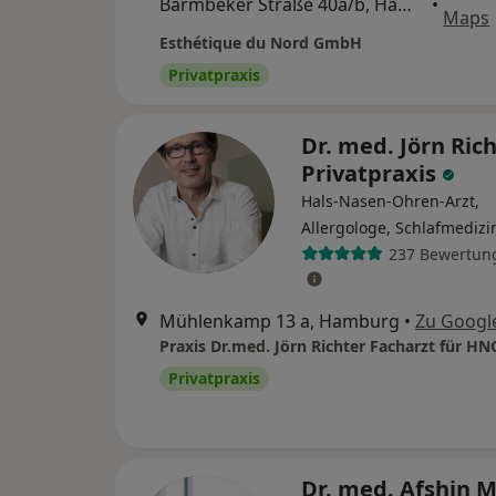
Barmbeker Straße 40a/b, Hamburg
•
Maps
Esthétique du Nord GmbH
Privatpraxis
Dr. med. Jörn Rich
Privatpraxis
Hals-Nasen-Ohren-Arzt,
Allergologe, Schlafmedizi
237 Bewertun
Mühlenkamp 13 a, Hamburg
•
Zu Googl
Privatpraxis
Dr. med. Afshin 