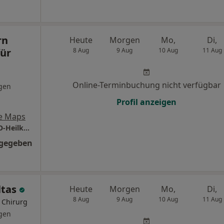
rn
Heute
Morgen
Mo,
Di,
für
8 Aug
9 Aug
10 Aug
11 Aug
Online-Terminbuchung nicht verfügbar
gen
Profil anzeigen
e Maps
Praxis Dr.med. Jörn Richter Facharzt für HNO-Heilkunde
ngegeben
ltas
Heute
Morgen
Mo,
Di,
8 Aug
9 Aug
10 Aug
11 Aug
r Chirurg
gen