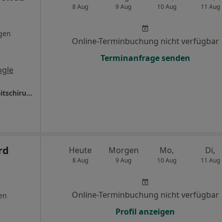
8 Aug
9 Aug
10 Aug
11 Aug
gen
Online-Terminbuchung nicht verfügbar
Terminanfrage senden
ogle
Praxis für Haartransplantation und Schönheitschirurgie im Kopf-, Gesicht- und Halsbereich
rd
Heute
Morgen
Mo,
Di,
8 Aug
9 Aug
10 Aug
11 Aug
Online-Terminbuchung nicht verfügbar
en
Profil anzeigen