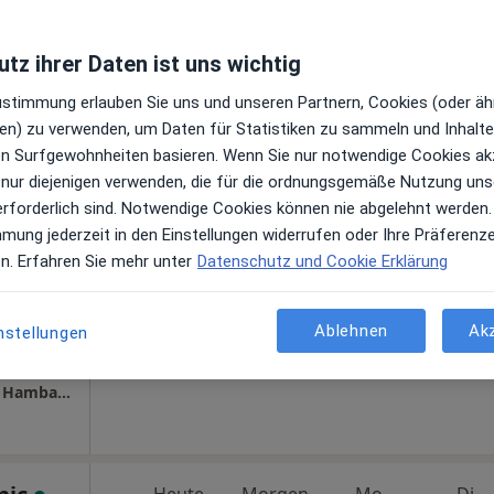
tz ihrer Daten ist uns wichtig
Heute
Morgen
Mo,
Di,
Zustimmung erlauben Sie uns und unseren Partnern, Cookies (oder äh
8 Aug
9 Aug
10 Aug
11 Aug
en) zu verwenden, um Daten für Statistiken zu sammeln und Inhalte 
·
r Chirurg
ren Surfgewohnheiten basieren. Wenn Sie nur notwendige Cookies ak
 nur diejenigen verwenden, die für die ordnungsgemäße Nutzung uns
Online-Terminbuchung nicht verfügbar
gen
erforderlich sind. Notwendige Cookies können nie abgelehnt werden.
Terminanfrage senden
mmung jederzeit in den Einstellungen widerrufen oder Ihre Präferenz
en. Erfahren Sie mehr unter
Datenschutz und Cookie Erklärung
Ablehnen
Ak
nstellungen
gle
Plastische Chirurgie am Hafen Dr.med. Njde Hambarchian Facharzt für Plastische- und Ästhetische Chirurgie