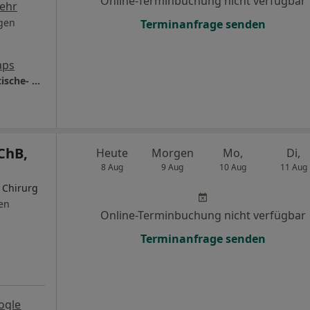
Online-Terminbuchung nicht verfügbar
ehr
gen
Terminanfrage senden
aps
Praxis Dr. Thorsten Sattler Facharzt für Plastische- und Ästhetische Chirurgie
ChB,
Heute
Morgen
Mo,
Di,
8 Aug
9 Aug
10 Aug
11 Aug
r Chirurg
en
Online-Terminbuchung nicht verfügbar
Terminanfrage senden
ogle