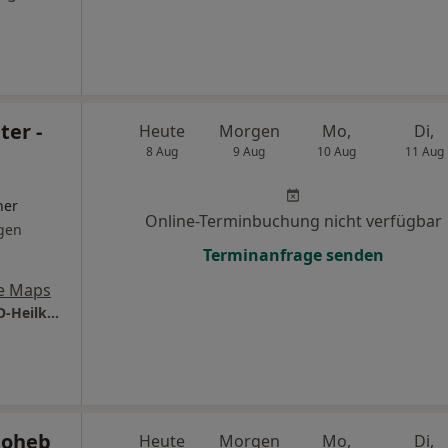
ter -
Heute
Morgen
Mo,
Di,
8 Aug
9 Aug
10 Aug
11 Aug
ner
Online-Terminbuchung nicht verfügbar
gen
Terminanfrage senden
e Maps
Praxis Dr.med. Jörn Richter Facharzt für HNO-Heilkunde
Moheb
Heute
Morgen
Mo,
Di,