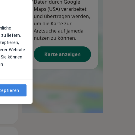
Daten durch Google
Maps (USA) verarbeitet
und übertragen werden,
um die Karte zur
Mi,
Do,
Fr,
nliche
12 Aug
Arztsuche auf jameda
13 Aug
14 Aug
zu liefern,
nutzen zu können.
zeptieren,
erer Website
Karte anzeigen
 Sie können
en
zeptieren