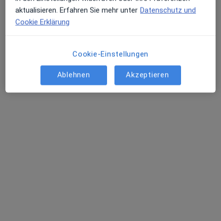
aktualisieren. Erfahren Sie mehr unter
Datenschutz und
Cookie Erklärung
Irini Leifeld
Cookie-Einstellungen
·
Mehr
Plastische & Ästhetische Chirurgin
36 Bewertungen
Ablehnen
Akzeptieren
Husemannplatz 5A, Bochum
•
Zu Google Maps
Ästhetik-Centrum am Husemannplatz
Dieser Arzt bzw. diese Ärztin bietet keine Online-Terminbuchung an diesem Standort an.
Terminanfrage senden