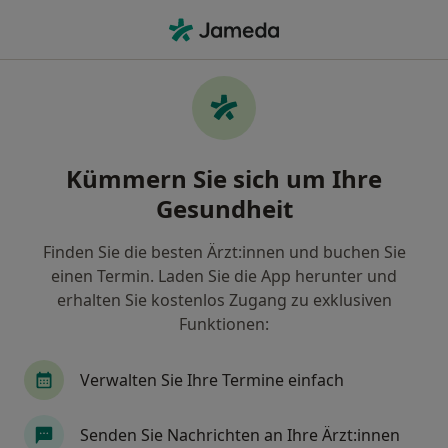
Ha
Oberschenkelstraffung (Beratung) • Bochum, Nordrhein-Westfalen
Filter & Sortierung
• 1
Zu Google Map
Oberschenkelstraffung (Beratung),
Kümmern Sie sich um Ihre
Bochum
Gesundheit
Wie wir die Suchergebnisse sortieren
Finden Sie die besten Ärzt:innen und buchen Sie
einen Termin. Laden Sie die App herunter und
Nach welchem Fachgebiet suchen Sie?
erhalten Sie kostenlos Zugang zu exklusiven
Plastischer & Ästhetischer Chirurg
Orthopäde 
Funktionen:
Verwalten Sie Ihre Termine einfach
Senden Sie Nachrichten an Ihre Ärzt:innen