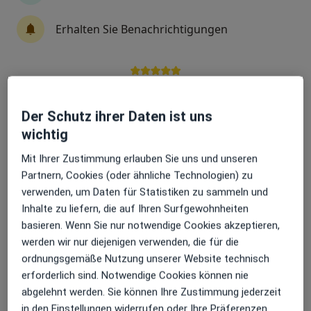
Erhalten Sie Benachrichtigungen
Dr. med. Nicolai Kapalschinski
Plastischer & Ästhetischer Chirurg
Sehr beliebt: Patient:innen bevorzugen es,
148 Bewertungen
Arzttermine mit der App zu buchen
Der Schutz ihrer Daten ist uns
wichtig
Husemannplatz 5A, Bochum
•
Zu Google Maps
Mit Ihrer Zustimmung erlauben Sie uns und unseren
Ästhetik-Centrum am Husemannplatz
Partnern, Cookies (oder ähnliche Technologien) zu
Dieser Arzt bzw. diese Ärztin bietet keine Online-Terminbuchung an diesem Standort an.
verwenden, um Daten für Statistiken zu sammeln und
Inhalte zu liefern, die auf Ihren Surfgewohnheiten
Terminanfrage senden
basieren. Wenn Sie nur notwendige Cookies akzeptieren,
werden wir nur diejenigen verwenden, die für die
ordnungsgemäße Nutzung unserer Website technisch
erforderlich sind. Notwendige Cookies können nie
abgelehnt werden. Sie können Ihre Zustimmung jederzeit
in den Einstellungen widerrufen oder Ihre Präferenzen