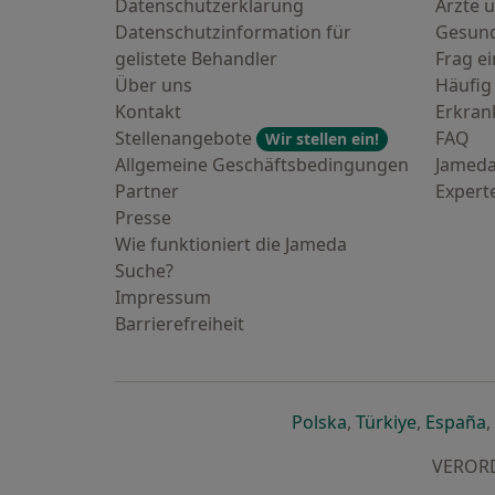
Datenschutzerklärung
Ärzte u
Datenschutzinformation für
Gesund
gelistete Behandler
Frag ei
Über uns
Häufig
Kontakt
Erkra
Stellenangebote
FAQ
Wir stellen ein!
Allgemeine Geschäftsbedingungen
Jameda
Partner
Expert
Presse
Wie funktioniert die Jameda
Suche?
Impressum
Barrierefreiheit
öffnet in einer n
öffnet in
ö
Polska
,
Türkiye
,
España
,
VERORDN