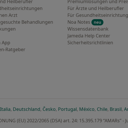
nd Heilberufler
Premiumlösungen und Prei
heitseinrichtungen
Für Ärzte und Heilberufler
nen Arzt
Für Gesundheitseinrichtun
 gesuchte Behandlungen
Noa Notes
neu
nkungen
Wissensdatenbank
Jameda Help Center
 App
Sicherheitsrichtlinien
en-Ratgeber
euen Registerkarte
 einer neuen Registerkarte
ffnet in einer neuen Registerkarte
öffnet in einer neuen Registerkarte
öffnet in einer neuen Registerkarte
öffnet in einer neuen Registerkar
öffnet in einer neuen R
öffnet in einer
öffnet in
öff
Italia
,
Deutschland
,
Česko
,
Portugal
,
México
,
Chile
,
Brasil
,
A
UNG (EU) 2022/2065 (DSA) art. 24: 15.395.179 “AMARs” - J