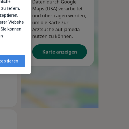
Daten durch Google
nliche
Maps (USA) verarbeitet
zu liefern,
und übertragen werden,
zeptieren,
um die Karte zur
erer Website
Arztsuche auf jameda
 Sie können
Di,
nutzen zu können.
Mi,
Do,
en
11 Aug
12 Aug
13 Aug
Karte anzeigen
zeptieren
Di,
Mi,
Do,
11 Aug
12 Aug
13 Aug