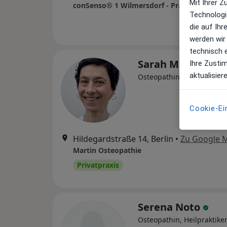
Mit Ihrer 
Technologi
die auf Ih
werden wir
technisch 
Sarah Martin
Ihre Zusti
aktualisier
Osteopathin
Cookie-Ei
Hildegardstraße 14, Berlin
•
Zu Google 
Martin Osteopathie
Privatpraxis
Serena Noto
Osteopathin, Heilpraktike