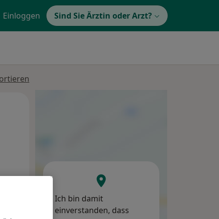
Einloggen
Sind Sie Ärztin oder Arzt?
ortieren
Di,
Mi,
Do,
11 Aug
12 Aug
13 Aug
Ich bin damit
einverstanden, dass