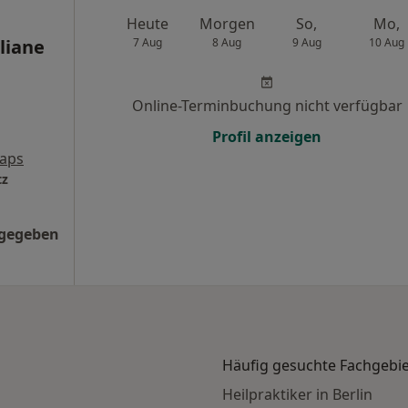
Heute
Morgen
So,
Mo,
liane
7 Aug
8 Aug
9 Aug
10 Aug
Online-Terminbuchung nicht verfügbar
Profil anzeigen
aps
tz
ngegeben
Häufig gesuchte Fachgebi
Heilpraktiker in Berlin