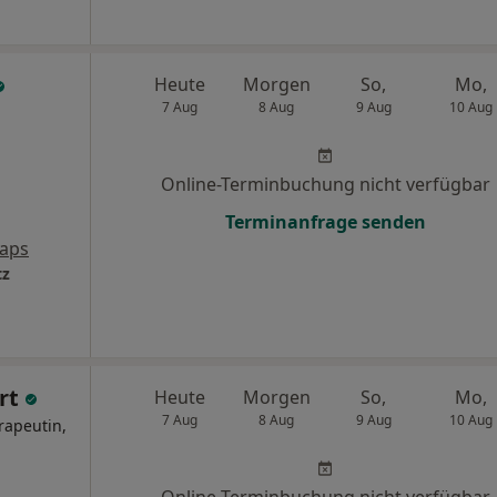
Heute
Morgen
So,
Mo,
7 Aug
8 Aug
9 Aug
10 Aug
Online-Terminbuchung nicht verfügbar
Terminanfrage senden
aps
tz
rt
Heute
Morgen
So,
Mo,
7 Aug
8 Aug
9 Aug
10 Aug
rapeutin,