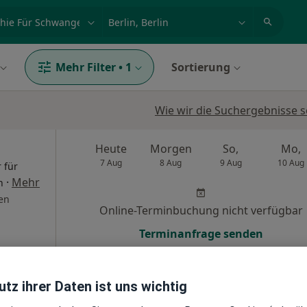
et, Erkrankung, Name
z.B. Berlin
Mehr Filter
•
1
Sortierung
Wie wir die Suchergebnisse s
Heute
Morgen
So,
Mo,
7 Aug
8 Aug
9 Aug
10 Aug
r für
·
Mehr
h
en
Online-Terminbuchung nicht verfügbar
Terminanfrage senden
tz ihrer Daten ist uns wichtig
e Maps