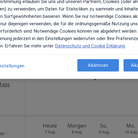
Zustimmung erlauben Sie uns und unseren Partnern, Cookies (oder äh
conSenso® 1 Wilmersdorf - Praxis für Integrative Osteopathie, osteopathische Frauenheilkunde und Körperpsychotherapie
en) zu verwenden, um Daten für Statistiken zu sammeln und Inhalte 
ren Surfgewohnheiten basieren. Wenn Sie nur notwendige Cookies ak
 nur diejenigen verwenden, die für die ordnungsgemäße Nutzung uns
erforderlich sind. Notwendige Cookies können nie abgelehnt werden.
Heute
Morgen
So,
Mo,
mmung jederzeit in den Einstellungen widerrufen oder Ihre Präferenz
7 Aug
8 Aug
9 Aug
10 Aug
en. Erfahren Sie mehr unter
Datenschutz und Cookie Erklärung
Ablehnen
Ak
Online-Terminbuchung nicht verfügbar
nstellungen
Terminanfrage senden
Maps
Heute
Morgen
So,
Mo,
7 Aug
8 Aug
9 Aug
10 Aug
·
rin