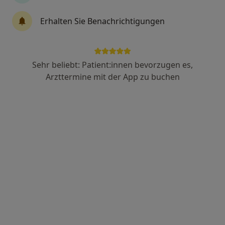
108 Bewertungen
Erhalten Sie Benachrichtigungen
Adresse
Videosprechstunde
Sehr beliebt: Patient:innen bevorzugen es,
Dachauer Str. 146, München
•
Zu Google Maps
Arzttermine mit der App zu buchen
Praxis Bernard Hege Psycholog. Psychotherapeut
Dieser Arzt bzw. diese Ärztin bietet keine Online-Terminbuchung an diesem Standort an.
Terminanfrage senden