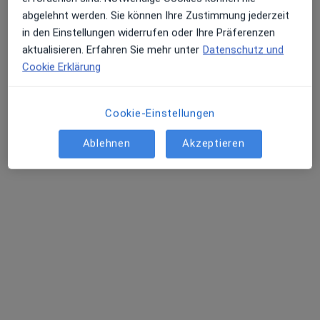
abgelehnt werden. Sie können Ihre Zustimmung jederzeit
in den Einstellungen widerrufen oder Ihre Präferenzen
aktualisieren. Erfahren Sie mehr unter
Datenschutz und
Cookie Erklärung
M.Sc. Taleke Janetz
·
Mehr
Psychologische Psychotherapeutin
13 Bewertungen
Cookie-Einstellungen
Ablehnen
Akzeptieren
Adresse
Videosprechstunde
Schützenstrasse 5, München
•
Zu Google Maps
Praxisgemeinschaft Simões und Janetz
Privatpraxis
Dieser Arzt bzw. diese Ärztin bietet keine Online-Terminbuchung an diesem Standort an.
Terminanfrage senden