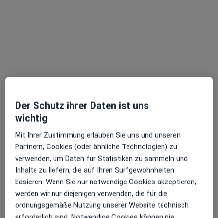
M.Sc. Barbara Dostler-Maciuga
Psychologische Psychotherapeutin, Psychologin
8 Bewertungen
Adresse
Videosprechstunde
Schwarzmannstr. 6, München
•
Zu Google Maps
Private Psychotherapiepraxis Barbara Dostler-Maciuga
Der Schutz ihrer Daten ist uns
wichtig
Privatpraxis
Dieser Arzt bzw. diese Ärztin bietet keine Online-Terminbuchung an diesem Standort an.
Mit Ihrer Zustimmung erlauben Sie uns und unseren
Partnern, Cookies (oder ähnliche Technologien) zu
Terminanfrage senden
verwenden, um Daten für Statistiken zu sammeln und
Inhalte zu liefern, die auf Ihren Surfgewohnheiten
basieren. Wenn Sie nur notwendige Cookies akzeptieren,
werden wir nur diejenigen verwenden, die für die
ordnungsgemäße Nutzung unserer Website technisch
erforderlich sind. Notwendige Cookies können nie