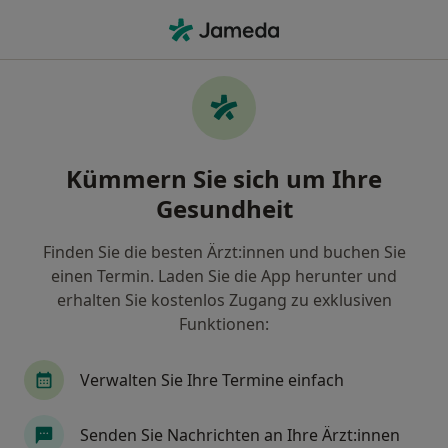
Ha
Paartherapie (Folgetermin) • München, Bayern
Filter & Sortierung
• 1
Zu Google Map
Paartherapie (Folgetermin), München
Kümmern Sie sich um Ihre
Wie wir die Suchergebnisse sortieren
Gesundheit
Finden Sie die besten Ärzt:innen und buchen Sie
einen Termin. Laden Sie die App herunter und
erhalten Sie kostenlos Zugang zu exklusiven
Funktionen:
Verwalten Sie Ihre Termine einfach
Dipl.-Psych. Bernard Hege
·
Mehr
Psychologischer Psychotherapeut
Senden Sie Nachrichten an Ihre Ärzt:innen