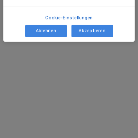
Philipp de Azevedo
Zahnarzt
Cookie-Einstellungen
27 Bewertungen
Ablehnen
Akzeptieren
Hagener Str. 117 a, Iserlohn
•
Zu Google Maps
Praxis Philipp de Azevedo Zahnarzt
Privatpraxis
Dieser Arzt bzw. diese Ärztin bietet keine Online-Terminbuchung an diesem Standort an.
Terminanfrage senden