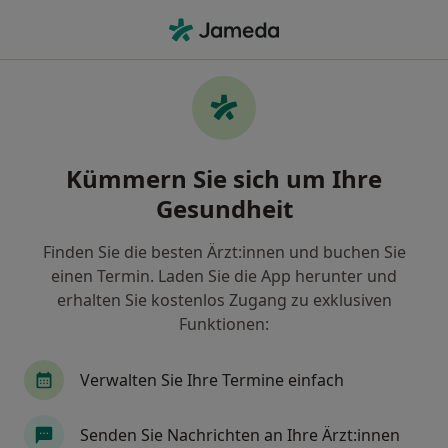
Ha
Parodontitis (Behandlung) • Hagen, Nordrhein-Westfalen
Filter & Sortierung
• 1
Zu Google Map
Parodontitis (Behandlung), Hagen
Kümmern Sie sich um Ihre
Wie wir die Suchergebnisse sortieren
Gesundheit
Finden Sie die besten Ärzt:innen und buchen Sie
Welche Terminart möchten Sie buchen?
einen Termin. Laden Sie die App herunter und
erhalten Sie kostenlos Zugang zu exklusiven
Funktionen:
Verwalten Sie Ihre Termine einfach
Senden Sie Nachrichten an Ihre Ärzt:innen