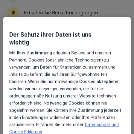
Dr. med. dent. Jörg Brachwitz
Erhalten Sie Benachrichtigungen
·
Mehr
Zahnarzt
75 Bewertungen
Der Schutz ihrer Daten ist uns
Sehr beliebt: Patient:innen bevorzugen es,
Bismarckstr. 6, Schwelm
•
Zu Google Maps
wichtig
Arzttermine mit der App zu buchen
Christian Schinkel und Dr. Jörg Brachwitz
Mit Ihrer Zustimmung erlauben Sie uns und unseren
Dieser Arzt bzw. diese Ärztin bietet keine Online-Terminbuchung an diesem Standort an.
Partnern, Cookies (oder ähnliche Technologien) zu
verwenden, um Daten für Statistiken zu sammeln und
Terminanfrage senden
Inhalte zu liefern, die auf Ihren Surfgewohnheiten
basieren. Wenn Sie nur notwendige Cookies akzeptieren,
werden wir nur diejenigen verwenden, die für die
ordnungsgemäße Nutzung unserer Website technisch
erforderlich sind. Notwendige Cookies können nie
abgelehnt werden. Sie können Ihre Zustimmung jederzeit
in den Einstellungen widerrufen oder Ihre Präferenzen
aktualisieren. Erfahren Sie mehr unter
Datenschutz und
Cookie Erklärung