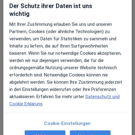
Der Schutz ihrer Daten ist uns
Erhalten Sie Benachrichtigungen
wichtig
Dr. med. Burcu Daeges
Mit Ihrer Zustimmung erlauben Sie uns und unseren
Hautärztin (Dermatologin)
Partnern, Cookies (oder ähnliche Technologien) zu
125 Bewertungen
Sehr beliebt: Patient:innen bevorzugen es,
verwenden, um Daten für Statistiken zu sammeln und
Arzttermine mit der App zu buchen
Inhalte zu liefern, die auf Ihren Surfgewohnheiten
basieren. Wenn Sie nur notwendige Cookies akzeptieren,
Zu Google
Westerbachstr. 23 b, Kronberg im Taunus
•
werden wir nur diejenigen verwenden, die für die
Maps
ordnungsgemäße Nutzung unserer Website technisch
Privatpraxis Dres.med. S. Song und B. Daeges Hautärztinnen
erforderlich sind. Notwendige Cookies können nie
Privatpraxis
abgelehnt werden. Sie können Ihre Zustimmung jederzeit
Dieser Arzt bzw. diese Ärztin bietet keine Online-Terminbuchung an diesem Standort an.
in den Einstellungen widerrufen oder Ihre Präferenzen
aktualisieren. Erfahren Sie mehr unter
Datenschutz und
Terminanfrage senden
Cookie Erklärung
Cookie-Einstellungen