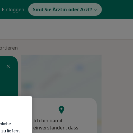
Einloggen
Sind Sie Ärztin oder Arzt?
ortieren
Ich bin damit
Mi,
Do,
Fr,
nliche
einverstanden, dass
12 Aug
13 Aug
14 Aug
zu liefern,