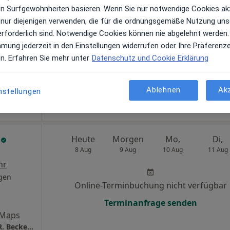
ren Surfgewohnheiten basieren. Wenn Sie nur notwendige Cookies ak
n
 nur diejenigen verwenden, die für die ordnungsgemäße Nutzung uns
Online-Terminbuchung nicht verfügbar
erforderlich sind. Notwendige Cookies können nie abgelehnt werden.
Terminanfrage senden
mmung jederzeit in den Einstellungen widerrufen oder Ihre Präferenz
ps
en. Erfahren Sie mehr unter
Datenschutz und Cookie Erklärung
kerin
Ablehnen
Ak
nstellungen
r
Heute
Morgen
Mo,
Di,
8 Aug
9 Aug
10 Aug
11 Aug
hr
gen
Online-Terminbuchung nicht verfügbar
Terminanfrage senden
 Maps
Frauenarzt Hochzoll-Mitte Dr.med. Markus R. Becker Facharzt für Frauenheilkunde und Geburtshilfe