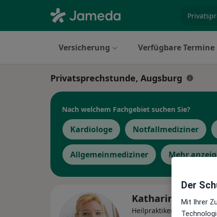
Fachgebi
Versicherung
Verfügbare Termine
Privatsprechstunde, Augsburg
Nach welchem Fachgebiet suchen Sie?
Kardiologe
Notfallmediziner
Allgemeinmediziner
Mehr anzei
Der Schu
Katharina Gleich
Mit Ihrer 
Heilpraktikerin, Naturhei
Technologi