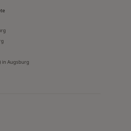
ete
urg
rg
) in Augsburg