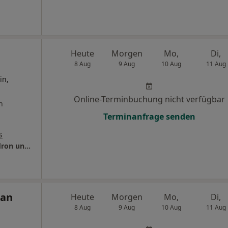
Heute
Morgen
Mo,
Di,
8 Aug
9 Aug
10 Aug
11 Aug
in,
Online-Terminbuchung nicht verfügbar
n
Terminanfrage senden
s
CORTINUUM Privatpraxis Dres. Philipp Gaudron und Maximilian Rieger
ian
Heute
Morgen
Mo,
Di,
8 Aug
9 Aug
10 Aug
11 Aug