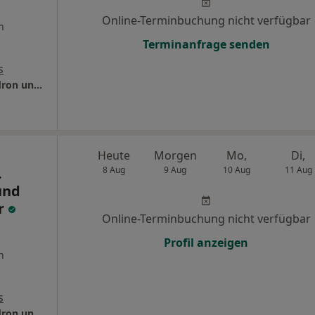
Online-Terminbuchung nicht verfügbar
n
Terminanfrage senden
s
CORTINUUM Privatpraxis Dres. Philipp Gaudron und Maximilian Rieger
Heute
Morgen
Mo,
Di,
.
8 Aug
9 Aug
10 Aug
11 Aug
und
r
Online-Terminbuchung nicht verfügbar
Profil anzeigen
n
s
CORTINUUM Privatpraxis Dres. Philipp Gaudron und Maximilian Rieger