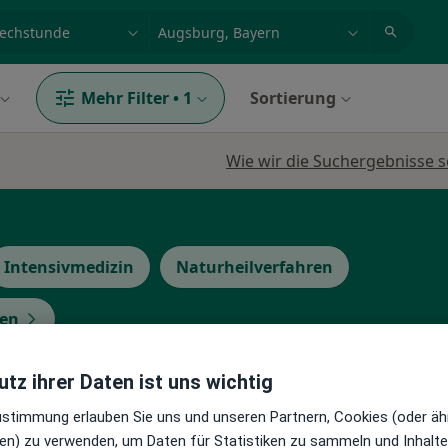
et, Erkrankung, Name
z.B. Berlin
Mehr Filter
•
1
Sortierung
Wie wir die Suchergebnisse s
Intensivmedizin
Naturheilverfahren
gen
tz ihrer Daten ist uns wichtig
Heute
Morgen
Mo,
Di,
Zustimmung erlauben Sie uns und unseren Partnern, Cookies (oder äh
8 Aug
9 Aug
10 Aug
11 Aug
lverfahren
en) zu verwenden, um Daten für Statistiken zu sammeln und Inhalte 