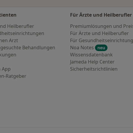
tienten
Für Ärzte und Heilberufler
nd Heilberufler
Premiumlösungen und Prei
heitseinrichtungen
Für Ärzte und Heilberufler
nen Arzt
Für Gesundheitseinrichtun
 gesuchte Behandlungen
Noa Notes
neu
nkungen
Wissensdatenbank
Jameda Help Center
 App
Sicherheitsrichtlinien
en-Ratgeber