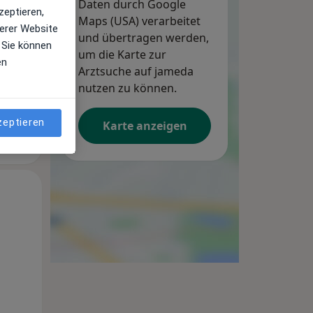
Daten durch Google
zeptieren,
Maps (USA) verarbeitet
erer Website
und übertragen werden,
 Sie können
um die Karte zur
en
Arztsuche auf jameda
nutzen zu können.
zeptieren
Karte anzeigen
Mi,
Do,
Fr,
12 Aug
13 Aug
14 Aug