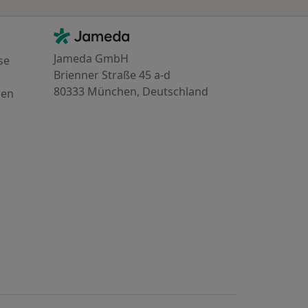
Kontakt
Jameda - Startseite
Jameda GmbH
se
Brienner Straße 45 a-d
80333 München, Deutschland
gen