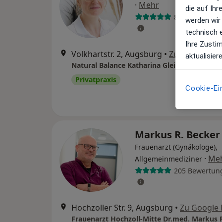
·
Mehr
die auf Ih
8 Bewertunge
werden wir
technisch 
Ihre Zusti
Volkhartstr. 2, Augsburg
•
Zu Google Ma
aktualisier
Natural Balance Katharina Gleich Heilprakti
Privatpraxis
Cookie-Ei
Markus R. Becke
Frauenarzt (Gynäkologe),
·
Me
Allgemeinmediziner
205 Bewertun
Hochzoller Str. 9, Augsburg
•
Zu Google