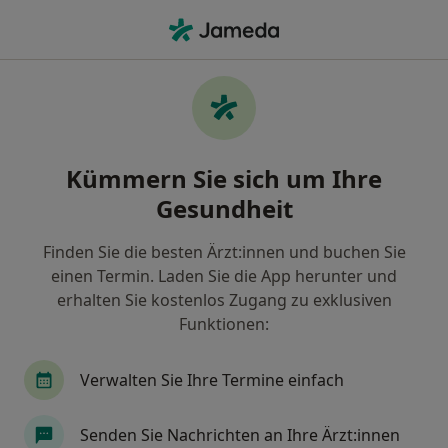
Ha
Psychotherapie (Folgetermin) • Koblenz, Rheinland-Pfalz
Filter & Sortierung
• 1
Zu Google Map
Psychotherapie (Folgetermin), Koblenz
Kümmern Sie sich um Ihre
Wie wir die Suchergebnisse sortieren
Gesundheit
Finden Sie die besten Ärzt:innen und buchen Sie
einen Termin. Laden Sie die App herunter und
erhalten Sie kostenlos Zugang zu exklusiven
Funktionen:
Verwalten Sie Ihre Termine einfach
Dipl.-Psych. Rainer Poulet
·
Mehr
Heilpraktiker für Psychotherapie
Senden Sie Nachrichten an Ihre Ärzt:innen