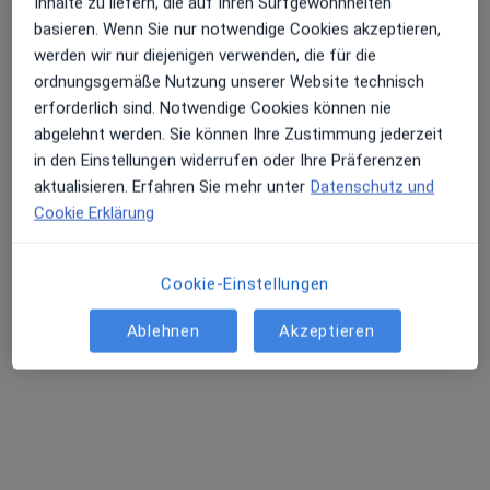
Inhalte zu liefern, die auf Ihren Surfgewohnheiten
M.Sc. Dmitry Palatnik
basieren. Wenn Sie nur notwendige Cookies akzeptieren,
·
Mehr
Psychologischer Psychotherapeut
werden wir nur diejenigen verwenden, die für die
16 Bewertungen
ordnungsgemäße Nutzung unserer Website technisch
erforderlich sind. Notwendige Cookies können nie
abgelehnt werden. Sie können Ihre Zustimmung jederzeit
Adresse
Videosprechstunde
in den Einstellungen widerrufen oder Ihre Präferenzen
aktualisieren. Erfahren Sie mehr unter
Datenschutz und
Beatusstr. 50, Koblenz
•
Zu Google Maps
Cookie Erklärung
Praxis Dmitry Palatnik Psycholog. Psychotherapeut
Dieser Arzt bzw. diese Ärztin bietet keine Online-Terminbuchung an diesem Standort an.
Cookie-Einstellungen
Terminanfrage senden
Ablehnen
Akzeptieren