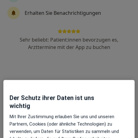
13 Bewertungen
Erhalten Sie Benachrichtigungen
Adresse
Videosprechstunde
Sehr beliebt: Patient:innen bevorzugen es,
Ellingshohl 53 a, Koblenz
•
Zu Google Maps
Arzttermine mit der App zu buchen
Praxis Rainer Poulet Heilprakt. für Psychotherapie
Dieser Arzt bzw. diese Ärztin bietet keine Online-Terminbuchung an diesem Standort an.
Terminanfrage senden
Der Schutz ihrer Daten ist uns
wichtig
Mit Ihrer Zustimmung erlauben Sie uns und unseren
Partnern, Cookies (oder ähnliche Technologien) zu
verwenden, um Daten für Statistiken zu sammeln und