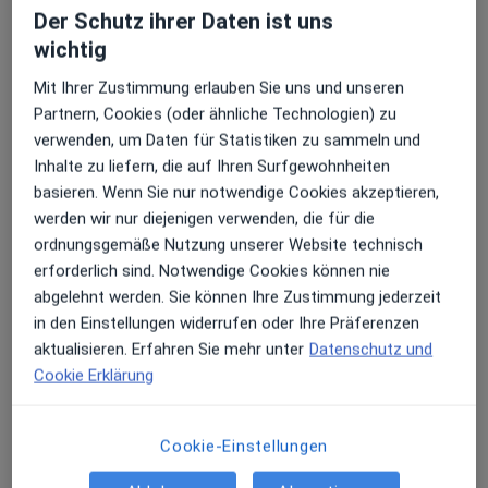
Der Schutz ihrer Daten ist uns
Erhalten Sie Benachrichtigungen
wichtig
Priv.-Doz. Dr. med. Matthias Aust
Mit Ihrer Zustimmung erlauben Sie uns und unseren
Plastischer & Ästhetischer Chirurg
Partnern, Cookies (oder ähnliche Technologien) zu
195 Bewertungen
Sehr beliebt: Patient:innen bevorzugen es,
verwenden, um Daten für Statistiken zu sammeln und
Arzttermine mit der App zu buchen
Inhalte zu liefern, die auf Ihren Surfgewohnheiten
basieren. Wenn Sie nur notwendige Cookies akzeptieren,
Adresse
Videosprechstunde
werden wir nur diejenigen verwenden, die für die
ordnungsgemäße Nutzung unserer Website technisch
erforderlich sind. Notwendige Cookies können nie
Zu Google
Spöttinger Str. 6, Landsberg am Lech
•
abgelehnt werden. Sie können Ihre Zustimmung jederzeit
Maps
in den Einstellungen widerrufen oder Ihre Präferenzen
Aust Ästhetik Landsberg - Klinik für Plastische und Ästhetische Chirurgie
aktualisieren. Erfahren Sie mehr unter
Datenschutz und
Dieser Arzt bzw. diese Ärztin bietet keine Online-Terminbuchung an diesem Standort an.
Cookie Erklärung
Terminanfrage senden
Cookie-Einstellungen