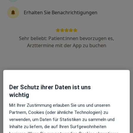
Erhalten Sie Benachrichtigungen
Sofia Gonitianer
Plastische & Ästhetische Chirurgin
263 Bewertungen
Sehr beliebt: Patient:innen bevorzugen es,
Arzttermine mit der App zu buchen
Adresse
Videosprechstunde
Residenzstr. 18, München
•
Zu Google Maps
Ästhetik an der Oper Sofia Gonitianer Fachärztin für Plastische - und Ästhetische Chirurgie
Der Schutz ihrer Daten ist uns
Dieser Arzt bzw. diese Ärztin bietet keine Online-Terminbuchung an diesem Standort an.
wichtig
Mit Ihrer Zustimmung erlauben Sie uns und unseren
Terminanfrage senden
Partnern, Cookies (oder ähnliche Technologien) zu
verwenden, um Daten für Statistiken zu sammeln und
Inhalte zu liefern, die auf Ihren Surfgewohnheiten