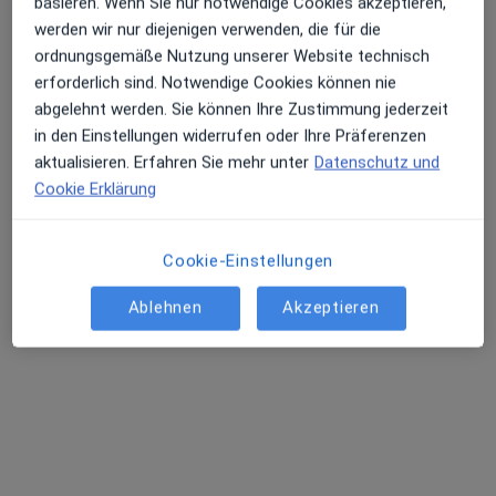
basieren. Wenn Sie nur notwendige Cookies akzeptieren,
werden wir nur diejenigen verwenden, die für die
ordnungsgemäße Nutzung unserer Website technisch
erforderlich sind. Notwendige Cookies können nie
abgelehnt werden. Sie können Ihre Zustimmung jederzeit
in den Einstellungen widerrufen oder Ihre Präferenzen
Dr. med. Andreas Heitland
aktualisieren. Erfahren Sie mehr unter
Datenschutz und
Plastischer & Ästhetischer Chirurg, Handchirurg
Cookie Erklärung
422 Bewertungen
Cookie-Einstellungen
Adresse
Videosprechstunde
Ablehnen
Akzeptieren
Rindermarkt 2, München
•
Zu Google Maps
DR. HEITLAND - SCHÖNHEIT IM ZENTRUM - Praxis für Plastische & Ästhetische Chirurgie
Privatpraxis
Dieser Arzt bzw. diese Ärztin bietet keine Online-Terminbuchung an diesem Standort an.
Terminanfrage senden