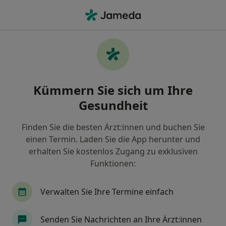
Ha
Skinbooster • München, Bayern
Filter & Sortierung
• 1
Zu Google Map
Skinbooster, München
Kümmern Sie sich um Ihre
Wie wir die Suchergebnisse sortieren
Gesundheit
Finden Sie die besten Ärzt:innen und buchen Sie
Nach welchem Fachgebiet suchen Sie?
einen Termin. Laden Sie die App herunter und
Plastischer & Ästhetischer Chirurg
Heilpraktik
erhalten Sie kostenlos Zugang zu exklusiven
Funktionen:
Verwalten Sie Ihre Termine einfach
Senden Sie Nachrichten an Ihre Ärzt:innen