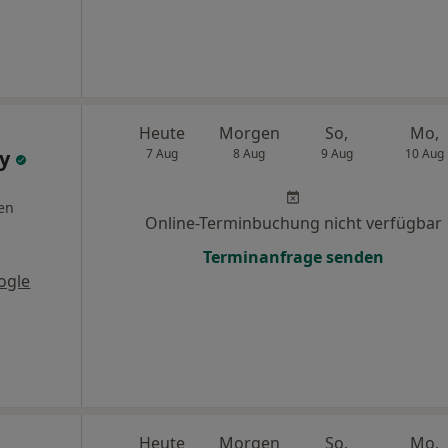
Heute
Morgen
So,
Mo,
sy
7 Aug
8 Aug
9 Aug
10 Aug
en
Online-Terminbuchung nicht verfügbar
Terminanfrage senden
ogle
Heute
Morgen
So,
Mo,