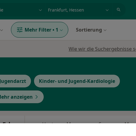
et, Erkrankung, Name
z.B. Berlin
Mehr Filter
•
1
Sortierung
Wie wir die Suchergebnisse s
 Jugendarzt
Kinder- und Jugend-Kardiologie
ehr anzeigen
s Erbe
Heute
Morgen
So,
Mo,
7 Aug
8 Aug
9 Aug
10 Aug