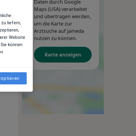
Daten durch Google
Maps (USA) verarbeitet
nliche
und übertragen werden,
zu liefern,
um die Karte zur
zeptieren,
Arztsuche auf jameda
erer Website
nutzen zu können.
 Sie können
en
Karte anzeigen
zeptieren
Di,
Mi,
Do,
11 Aug
12 Aug
13 Aug