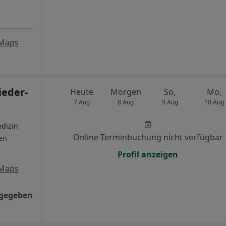
 Maps
ieder-
Heute
Morgen
So,
Mo,
7 Aug
8 Aug
9 Aug
10 Aug
edizin
Online-Terminbuchung nicht verfügbar
en
Profil anzeigen
 Maps
ngegeben