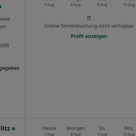
7 Aug
8 Aug
9 Aug
10 Aug
linik
Online-Terminbuchung nicht verfügbar
gen
Profil anzeigen
ogle
ngegeben
litz
Heute
Morgen
So,
Mo,
7 Aug
8 Aug
9 Aug
10 Aug