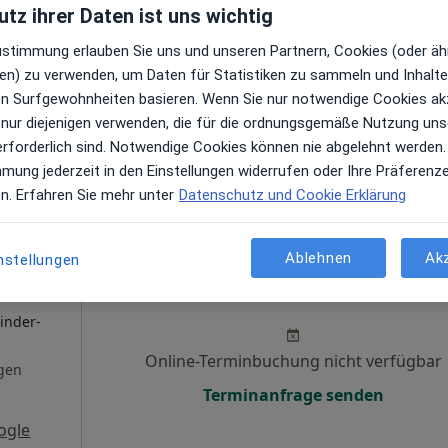
tz ihrer Daten ist uns wichtig
Online-Terminbuchung nicht verfügbar
Zustimmung erlauben Sie uns und unseren Partnern, Cookies (oder äh
gen
en) zu verwenden, um Daten für Statistiken zu sammeln und Inhalte 
Terminanfrage senden
ren Surfgewohnheiten basieren. Wenn Sie nur notwendige Cookies ak
gle
 nur diejenigen verwenden, die für die ordnungsgemäße Nutzung uns
erforderlich sind. Notwendige Cookies können nie abgelehnt werden.
Praxiszentrum Sachsenhausen Dr. med. Matthias Erbe
mmung jederzeit in den Einstellungen widerrufen oder Ihre Präferenz
en. Erfahren Sie mehr unter
Datenschutz und Cookie Erklärung
Ablehnen
Ak
nstellungen
n
Heute
Morgen
So,
Mo,
7 Aug
8 Aug
9 Aug
10 Aug
inder-
Online-Terminbuchung nicht verfügbar
gen
Terminanfrage senden
ogle