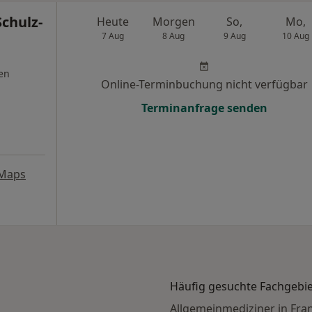
Schulz-
Heute
Morgen
So,
Mo,
7 Aug
8 Aug
9 Aug
10 Aug
en
Online-Terminbuchung nicht verfügbar
Terminanfrage senden
 Maps
Häufig gesuchte Fachgebi
Allgemeinmediziner in Fra