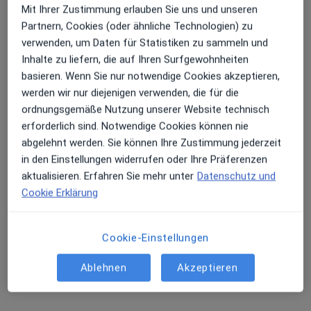
Mit Ihrer Zustimmung erlauben Sie uns und unseren
Partnern, Cookies (oder ähnliche Technologien) zu
Erhalten Sie Benachrichtigungen
verwenden, um Daten für Statistiken zu sammeln und
Dr. med. Robby Schlund
Inhalte zu liefern, die auf Ihren Surfgewohnheiten
·
Orthopäde & Unfallchirurg, Sportmediziner, Chirotherapeut
basieren. Wenn Sie nur notwendige Cookies akzeptieren,
Mehr
Sehr beliebt: Patient:innen bevorzugen es,
werden wir nur diejenigen verwenden, die für die
68 Bewertungen
Arzttermine mit der App zu buchen
ordnungsgemäße Nutzung unserer Website technisch
erforderlich sind. Notwendige Cookies können nie
abgelehnt werden. Sie können Ihre Zustimmung jederzeit
Adresse
Videosprechstunde
in den Einstellungen widerrufen oder Ihre Präferenzen
aktualisieren. Erfahren Sie mehr unter
Datenschutz und
Cookie Erklärung
Jägerstr. 1, Gera
•
Zu Google Maps
Dr. med. Robby Schlund
Privatpraxis
Cookie-Einstellungen
Dieser Arzt bzw. diese Ärztin bietet keine Online-Terminbuchung an diesem Standort an.
Ablehnen
Akzeptieren
Terminanfrage senden