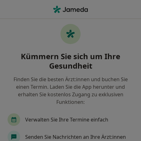
Ha
Venensprechstunde • Straßlach-Dingharting, Bayern
Filter & Sortierung
• 1
Zu Google Map
Venensprechstunde, Straßlach-
Kümmern Sie sich um Ihre
Dingharting
Gesundheit
Wie wir die Suchergebnisse sortieren
Finden Sie die besten Ärzt:innen und buchen Sie
einen Termin. Laden Sie die App herunter und
Nach welchem Fachgebiet suchen Sie?
erhalten Sie kostenlos Zugang zu exklusiven
Allgemeinchirurg
Phlebologe
Internist
Funktionen:
Verwalten Sie Ihre Termine einfach
Senden Sie Nachrichten an Ihre Ärzt:innen