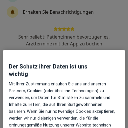
Erhalten Sie Benachrichtigungen
Prof. Dr. med. René Holzheimer
Allgemeinchirurg, Sportmediziner, Chirurg
Sehr beliebt: Patient:innen bevorzugen es,
124 Bewertungen
Arzttermine mit der App zu buchen
Adresse
Videosprechstunde
Der Schutz ihrer Daten ist uns
wichtig
Zu Google
Grünwalder Str. 5, Straßlach-Dingharting
•
Mit Ihrer Zustimmung erlauben Sie uns und unseren
Maps
Partnern, Cookies (oder ähnliche Technologien) zu
Praxis Prof.Dr.med. Rene Holzheimer Facharzt für Allgem. Chirurgie
verwenden, um Daten für Statistiken zu sammeln und
Privatpraxis
Inhalte zu liefern, die auf Ihren Surfgewohnheiten
Dieser Arzt bzw. diese Ärztin bietet keine Online-Terminbuchung an diesem Standort an.
basieren. Wenn Sie nur notwendige Cookies akzeptieren,
werden wir nur diejenigen verwenden, die für die
Terminanfrage senden
ordnungsgemäße Nutzung unserer Website technisch