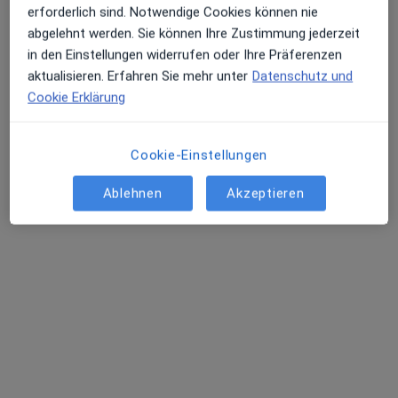
erforderlich sind. Notwendige Cookies können nie
abgelehnt werden. Sie können Ihre Zustimmung jederzeit
in den Einstellungen widerrufen oder Ihre Präferenzen
aktualisieren. Erfahren Sie mehr unter
Datenschutz und
Cookie Erklärung
Cookie-Einstellungen
Dr. med. Vanessa Raab
Ablehnen
Akzeptieren
Internistin, Phlebologin, Angiologin
26 Bewertungen
Rathausstraße 2, Grünwald
•
Zu Google Maps
Gefässpraxis Grünwald München-Süd
Privatpraxis
Dieser Arzt bzw. diese Ärztin bietet keine Online-Terminbuchung an diesem Standort an.