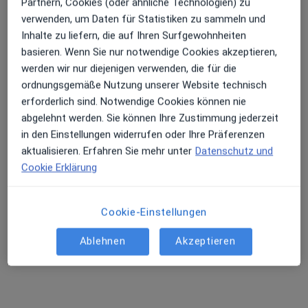
Partnern, Cookies (oder ähnliche Technologien) zu
verwenden, um Daten für Statistiken zu sammeln und
Inhalte zu liefern, die auf Ihren Surfgewohnheiten
Prof. Dr. Kerstin Brocker
basieren. Wenn Sie nur notwendige Cookies akzeptieren,
Frauenärztin (Gynäkologin)
werden wir nur diejenigen verwenden, die für die
33 Bewertungen
ordnungsgemäße Nutzung unserer Website technisch
erforderlich sind. Notwendige Cookies können nie
abgelehnt werden. Sie können Ihre Zustimmung jederzeit
Südendstr. 47, Karlsruhe
•
Zu Google Maps
in den Einstellungen widerrufen oder Ihre Präferenzen
Praxis Prof.Dr. Kerstin Brocker Fachärztin für Frauenheilkunde und Geburtshilfe
aktualisieren. Erfahren Sie mehr unter
Datenschutz und
Dieser Arzt bzw. diese Ärztin bietet keine Online-Terminbuchung an diesem Standort an.
Cookie Erklärung
Terminanfrage senden
Cookie-Einstellungen
Ablehnen
Akzeptieren