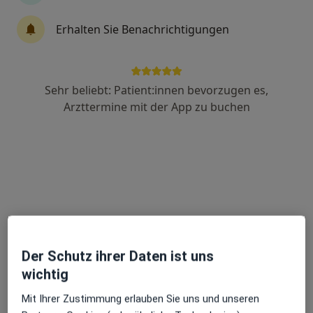
Erhalten Sie Benachrichtigungen
Dr. med. Thomas Rupnik
Frauenarzt (Gynäkologe)
162 Bewertungen
Sehr beliebt: Patient:innen bevorzugen es,
Arzttermine mit der App zu buchen
Herrenstr. 23, Karlsruhe
•
Zu Google Maps
überörtl. Praxis Dr.med. Thomas Rupnik Facharzt für Frauenheilkunde und Geburtshilfe
Dieser Arzt bzw. diese Ärztin bietet keine Online-Terminbuchung an diesem Standort an.
Terminanfrage senden
Der Schutz ihrer Daten ist uns
wichtig
Mit Ihrer Zustimmung erlauben Sie uns und unseren