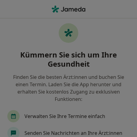
Ha
Verhütung • Karlsruhe, Baden-Württemberg
Filter & Sortierung
• 1
Zu Google Map
Verhütung, Karlsruhe
Kümmern Sie sich um Ihre
Wie wir die Suchergebnisse sortieren
Gesundheit
Finden Sie die besten Ärzt:innen und buchen Sie
Nach welchem Fachgebiet suchen Sie?
einen Termin. Laden Sie die App herunter und
Frauenarzt (Gynäkologe)
Allgemeinmediziner
erhalten Sie kostenlos Zugang zu exklusiven
Funktionen:
Verwalten Sie Ihre Termine einfach
Senden Sie Nachrichten an Ihre Ärzt:innen