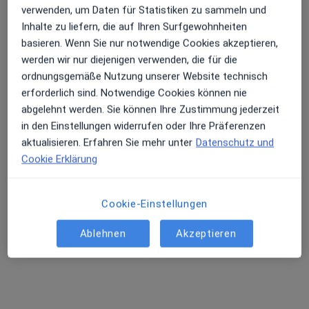
verwenden, um Daten für Statistiken zu sammeln und
Inhalte zu liefern, die auf Ihren Surfgewohnheiten
Erhalten Sie Benachrichtigungen
basieren. Wenn Sie nur notwendige Cookies akzeptieren,
Margarete Grossjean
werden wir nur diejenigen verwenden, die für die
·
Mehr
Heilpraktikerin
ordnungsgemäße Nutzung unserer Website technisch
34 Bewertungen
Sehr beliebt: Patient:innen bevorzugen es,
erforderlich sind. Notwendige Cookies können nie
Arzttermine mit der App zu buchen
abgelehnt werden. Sie können Ihre Zustimmung jederzeit
in den Einstellungen widerrufen oder Ihre Präferenzen
Adresse
Videosprechstunde
aktualisieren. Erfahren Sie mehr unter
Datenschutz und
Cookie Erklärung
Untertürkheimer Str. 43, Fellbach
•
Zu Google Maps
Naturheilpraxis Margarete Grossjean
Cookie-Einstellungen
Privatpraxis
Ablehnen
Akzeptieren
Dieser Arzt bzw. diese Ärztin bietet keine Online-Terminbuchung an diesem Standort an.
Terminanfrage senden