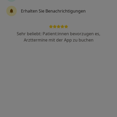
Erhalten Sie Benachrichtigungen
Dr. Viola Chemnitius
·
Mehr
Zahnärztin
Sehr beliebt: Patient:innen bevorzugen es,
87 Bewertungen
Arzttermine mit der App zu buchen
Hagener Str. 19, Hagen
•
Zu Google Maps
Praxis Dr. Viola Chemnitius Zahnärztin
Dieser Arzt bzw. diese Ärztin bietet keine Online-Terminbuchung an diesem Standort an.
Terminanfrage senden