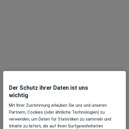
Ralf Mackmann
·
Mehr
Zahnarzt
23 Bewertungen
Dorstener Str. 4, Recklinghausen
•
Zu Google Maps
Praxis Ralf Mackmann Zahnarzt
Dieser Arzt bzw. diese Ärztin bietet keine Online-Terminbuchung an diesem Standort an.
Terminanfrage senden
Der Schutz ihrer Daten ist uns
wichtig
Mit Ihrer Zustimmung erlauben Sie uns und unseren
Partnern, Cookies (oder ähnliche Technologien) zu
verwenden, um Daten für Statistiken zu sammeln und
Inhalte zu liefern, die auf Ihren Surfgewohnheiten