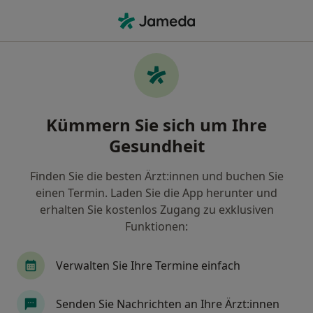
Ha
Zahnärzte Für Naturheilwesen • Dortmund, Nordrhein-Westfalen
Filter & Sortierung
• 1
Zu Google Map
Zahnärzte für Naturheilwesen,
Kümmern Sie sich um Ihre
Dortmund
Gesundheit
Wie wir die Suchergebnisse sortieren
Finden Sie die besten Ärzt:innen und buchen Sie
einen Termin. Laden Sie die App herunter und
Nach welchem Fachgebiet suchen Sie?
erhalten Sie kostenlos Zugang zu exklusiven
Zahnarzt
Funktionen:
Verwalten Sie Ihre Termine einfach
Senden Sie Nachrichten an Ihre Ärzt:innen