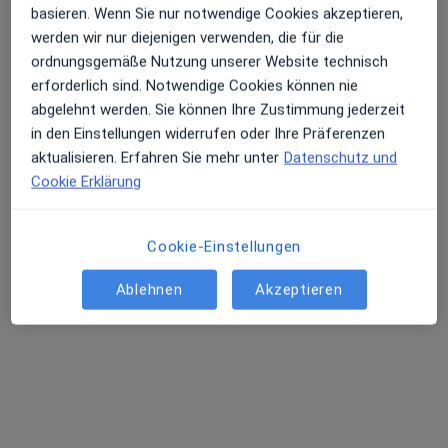
basieren. Wenn Sie nur notwendige Cookies akzeptieren,
werden wir nur diejenigen verwenden, die für die
ordnungsgemäße Nutzung unserer Website technisch
Dr. med. dent. Wolfgang H. Koch
erforderlich sind. Notwendige Cookies können nie
·
Mehr
Zahnarzt
abgelehnt werden. Sie können Ihre Zustimmung jederzeit
55 Bewertungen
in den Einstellungen widerrufen oder Ihre Präferenzen
aktualisieren. Erfahren Sie mehr unter
Datenschutz und
Bahnhofstr. 38, Herne
•
Zu Google Maps
Cookie Erklärung
Zahnarztpraxis Dr. Koch und Kinder-ZahnWelten
Dieser Arzt bzw. diese Ärztin bietet keine Online-Terminbuchung an diesem Standort an.
Cookie-Einstellungen
Terminanfrage senden
Ablehnen
Akzeptieren