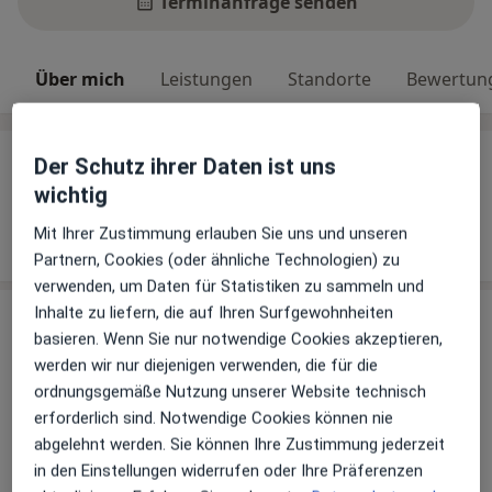
Terminanfrage senden
Über mich
Leistungen
Standorte
Bewertun
Über mich
Der Schutz ihrer Daten ist uns
wichtig
Weiterbildungen und Tätigkeitsschwerpunkte
Tierarzt für Kleintiere
Mit Ihrer Zustimmung erlauben Sie uns und unseren
Tierarzt für innere Medizin
Partnern, Cookies (oder ähnliche Technologien) zu
verwenden, um Daten für Statistiken zu sammeln und
Inhalte zu liefern, die auf Ihren Surfgewohnheiten
Leistungen
basieren. Wenn Sie nur notwendige Cookies akzeptieren,
Keine Informationen über Leistungen und Kosten
werden wir nur diejenigen verwenden, die für die
ordnungsgemäße Nutzung unserer Website technisch
Auf diesem Profil wurden noch keine Informationen
erforderlich sind. Notwendige Cookies können nie
über Leistungen hinzugefügt.
abgelehnt werden. Sie können Ihre Zustimmung jederzeit
in den Einstellungen widerrufen oder Ihre Präferenzen