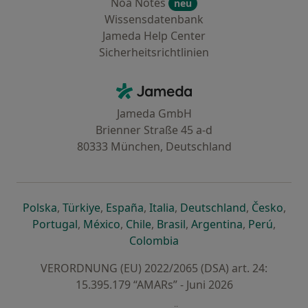
Noa Notes
neu
Wissensdatenbank
Jameda Help Center
Sicherheitsrichtlinien
Kontakt
Jameda - Startseite
Jameda GmbH
Brienner Straße 45 a-d
80333 München, Deutschland
öffnet in einer neuen Registerkarte
öffnet in einer neuen Registerkarte
öffnet in einer neuen Registerk
öffnet in einer neuen Reg
öffnet in ei
öffn
Polska
,
Türkiye
,
España
,
Italia
,
Deutschland
,
Česko
,
öffnet in einer neuen Registerkarte
öffnet in einer neuen Registerkarte
öffnet in einer neuen Register
öffnet in einer neuen R
öffnet in ei
öffnet
Portugal
,
México
,
Chile
,
Brasil
,
Argentina
,
Perú
,
öffnet in einer neuen Re
Colombia
VERORDNUNG (EU) 2022/2065 (DSA) art. 24:
15.395.179 “AMARs” - Juni 2026