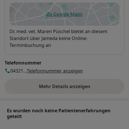
Zu Google Maps
öffnet in einer neuen Registe
Verfügbarkeit
Dr. med. vet. Maren Püschel bietet an diesem
Standort über Jameda keine Online-
Terminbuchung an
Telefonnummer
04321...
Telefonnummer anzeigen
Mehr Details anzeigen
über die Adresse
Es wurden noch keine Patientenerfahrungen
geteilt