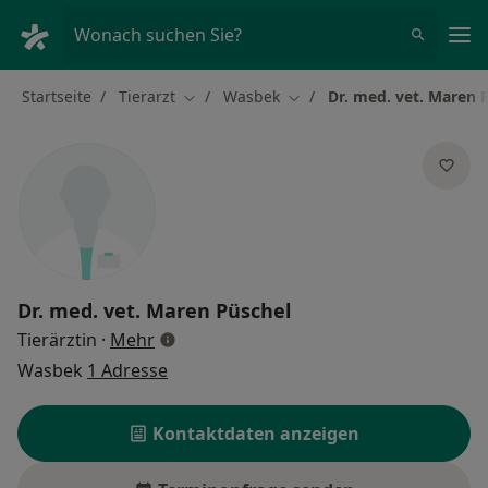
Ha
Wonach suchen Sie?
Startseite
Tierarzt
Wasbek
Dr. med. vet. Maren 
Stadt ändern
Stadt ändern
Dr. med. vet.
Maren Püschel
über Spezialisierungen
Tierärztin
·
Mehr
Wasbek
1 Adresse
Kontaktdaten anzeigen