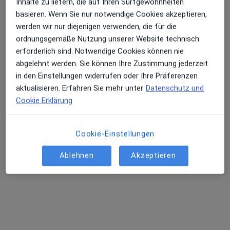
Inhalte zu liefern, die auf Ihren Surfgewohnheiten
basieren. Wenn Sie nur notwendige Cookies akzeptieren,
Dr. med. vet. Ute Busch
werden wir nur diejenigen verwenden, die für die
·
Mehr
Tierärztin
ordnungsgemäße Nutzung unserer Website technisch
49 Bewertungen
erforderlich sind. Notwendige Cookies können nie
abgelehnt werden. Sie können Ihre Zustimmung jederzeit
Grasweg 43, Kleinmachnow
•
Zu Google Maps
in den Einstellungen widerrufen oder Ihre Präferenzen
Tierarztpraxis Dr. Busch Kleinmachnow
aktualisieren. Erfahren Sie mehr unter
Datenschutz und
Cookie Erklärung
Privatpraxis
Dieser Arzt bzw. diese Ärztin bietet keine Online-Terminbuchung an diesem Standort an.
Cookie-Einstellungen
Terminanfrage senden
Ablehnen
Akzeptieren