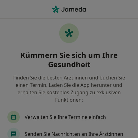
Ha
Tierarzt • Berlin, Berlin
Filter & Sortierung
Zu Google Maps
Tierarzt in Berlin: Termin buchen mit
Kümmern Sie sich um Ihre
jameda
Gesundheit
Finden Sie Tierärzte in Berlin und buchen Sie online
ohne zusätzliche Kosten.
Finden Sie die besten Ärzt:innen und buchen Sie
Wie wir die Suchergebnisse sortieren
einen Termin. Laden Sie die App herunter und
erhalten Sie kostenlos Zugang zu exklusiven
Funktionen:
Verwalten Sie Ihre Termine einfach
Senden Sie Nachrichten an Ihre Ärzt:innen