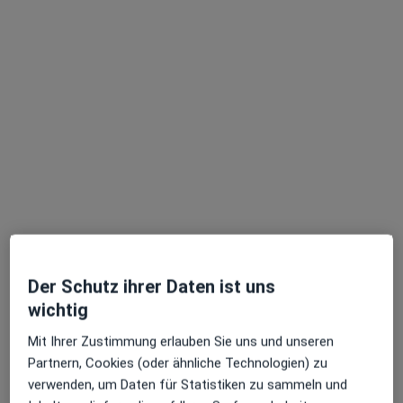
·
Mehr
Tierarzt
63 Bewertungen
Zu Google
Schönefelder Chaussee 231, Berlin
•
Maps
Praxis Thomas Bartl Tierarzt
Privatpraxis
Dieser Arzt bzw. diese Ärztin bietet keine Online-Terminbuchung an diesem Standort an.
Terminanfrage senden
Der Schutz ihrer Daten ist uns
wichtig
Mit Ihrer Zustimmung erlauben Sie uns und unseren
Partnern, Cookies (oder ähnliche Technologien) zu
verwenden, um Daten für Statistiken zu sammeln und