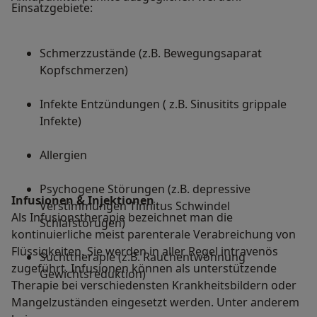
Einsatzgebiete:
Schmerzzustände (z.B. Bewegungsaparat
Kopfschmerzen)
Infekte Entzündungen ( z.B. Sinusitits grippale
Infekte)
Allergien
Psychogene Störungen (z.B. depressive
Infusionen & Injektionen
Verstimmungen Tinnitus Schwindel
Als Infusionstherapie bezeichnet man die
Schlafstörugen)
kontinuierliche meist parenterale Verabreichung von
Flüssigkeiten. Sie werden in aller Regel intravenös
Suchttherapie (z.B. Rauchentwöhnung
zugeführt. Infusionen können als unterstützende
Gewichtsreduktion)
Therapie bei verschiedensten Krankheitsbildern oder
Mangelzuständen eingesetzt werden. Unter anderem