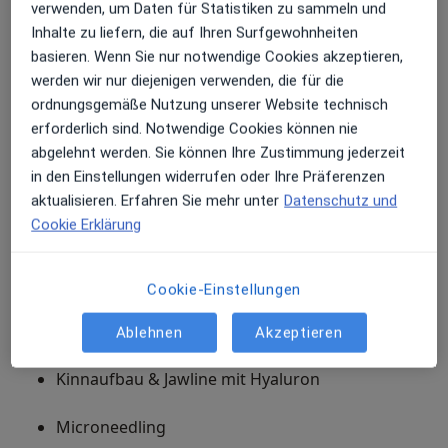
verwenden, um Daten für Statistiken zu sammeln und
Inhalte zu liefern, die auf Ihren Surfgewohnheiten
Ayurveda Massagen
basieren. Wenn Sie nur notwendige Cookies akzeptieren,
werden wir nur diejenigen verwenden, die für die
Anti-Aging
ordnungsgemäße Nutzung unserer Website technisch
Bei Rückfragen können Sie sich gerne an mich und
erforderlich sind. Notwendige Cookies können nie
mein Team wenden: Wir freuen uns auf Sie und
abgelehnt werden. Sie können Ihre Zustimmung jederzeit
nehmen uns Zeit für eine ausführliche Beratung und
in den Einstellungen widerrufen oder Ihre Präferenzen
Behandlung!
aktualisieren. Erfahren Sie mehr unter
Datenschutz und
Cookie Erklärung
Anti-Aging
Faltenuntenbehandlung mit Hyaluron
Cookie-Einstellungen
Lippenunterspritzung mit Hyaluron
Ablehnen
Akzeptieren
Kinnaufbau & Jawline mit Hyaluron
Microneedling