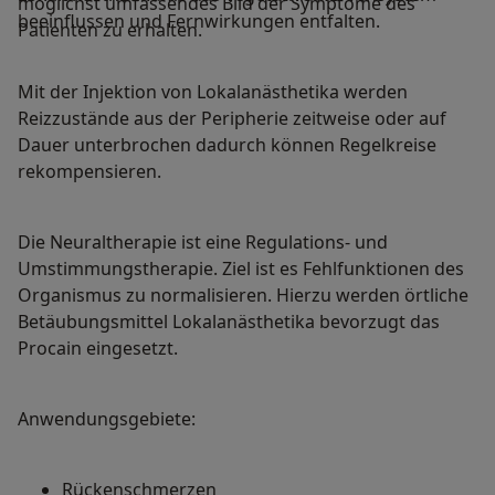
möglichst umfassendes Bild der Symptome des
beeinflussen und Fernwirkungen entfalten.
Patienten zu erhalten.
Mit der Injektion von Lokalanästhetika werden
Reizzustände aus der Peripherie zeitweise oder auf
Dauer unterbrochen dadurch können Regelkreise
rekompensieren.
Die Neuraltherapie ist eine Regulations- und
Umstimmungstherapie. Ziel ist es Fehlfunktionen des
Organismus zu normalisieren. Hierzu werden örtliche
Betäubungsmittel Lokalanästhetika bevorzugt das
Procain eingesetzt.
Anwendungsgebiete:
Rückenschmerzen