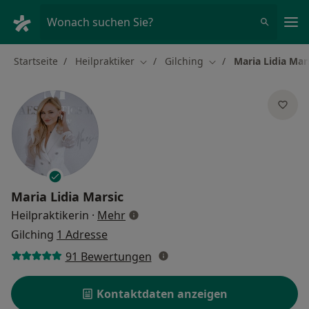
Ha
Wonach suchen Sie?
Startseite
Heilpraktiker
Gilching
Maria Lidia Mar
Stadt ändern
Stadt ändern
Maria Lidia Marsic
über Spezialisierungen
Heilpraktikerin
·
Mehr
Gilching
1 Adresse
91 Bewertungen
Kontaktdaten anzeigen