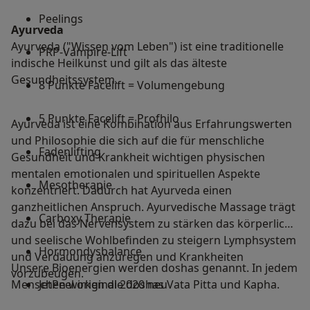
Peelings
Ayurveda
Ayurveda ("Wissen vom Leben") ist eine traditionelle
PRP-Vampire-Lift
indische Heilkunst und gilt als das älteste
Gesundheitssystem.
8 Punkte Facelift = Volumengebung
5 Punkte Facelift = Profhilo
Ayurveda ist eine Kombination aus Erfahrungswerten
und Philosophie die sich auf die für menschliche
Fadenlifting
Gesundheit und Krankheit wichtigen physischen
mentalen emotionalen und spirituellen Aspekte
Mesotherapie
konzentriert. Dadurch hat Ayurveda einen
ganzheitlichen Anspruch. Ayurvedische Massage trägt
Carboxy Therapie
dazu bei das Nervensystem zu stärken das körperliche
und seelische Wohlbefinden zu steigern Lymphsystem
Hormondysbalance
und Verdauung anzuregen und Krankheiten
Unsere Bioenergien werden doshas genannt. In jedem
vorzubeugen.
Menschen wirken die doshas Vata Pitta und Kapha.
JetPeel original 2020 neu