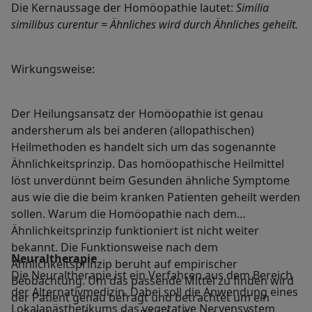
Die Kernaussage der Homöopathie lautet:
Similia
similibus curentur = Ähnliches wird durch Ähnliches geheilt.
Wirkungsweise:
Der Heilungsansatz der Homöopathie ist genau
andersherum als bei anderen (allopathischen)
Heilmethoden es handelt sich um das sogenannte
Ähnlichkeitsprinzip. Das homöopathische Heilmittel
löst unverdünnt beim Gesunden ähnliche Symptome
aus wie die die beim kranken Patienten geheilt werden
sollen. Warum die Homöopathie nach dem
Ähnlichkeitsprinzip funktioniert ist nicht weiter
bekannt. Die Funktionsweise nach dem
Neuraltherapie
Ähnlichkeitsprinzip beruht auf empirischer
Die Neuraltherapie ist ein Verfahren aus dem Bereich
Beobachtung. Um das passende Mittel zu finden wird
der Alternativmedizin. Dabei soll die Anwendung eines
der Patient genau befragt und betrachtet um ein
Lokalanästhetikums das vegetative Nervensystem