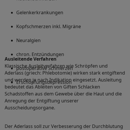
Gelenkerkrankungen
Kopfschmerzen inkl. Migräne
Neuralgien
chron. Entzündungen
Ausleitende Verfahren
Klassische Ausleitverfahren wie Schröpfen und
postoperative Schmerzen
Aderlass (griech: Phlebotomie) wirken stark entgiftend
und werden je nach Indikation eingesetzt. Ausleitung
Erschöpfungsdepression
bedeutet das Ableiten von Giften Schlacken
Schadstoffen aus dem Gewebe über die Haut und die
Anregung der Entgiftung unserer
Ausscheidungsorgane.
Der Aderlass soll zur Verbesserung der Durchblutung