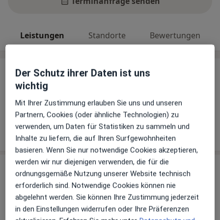
Terminanfrage senden
Leistungen
Standorte
Bewertungen
Der Schutz ihrer Daten ist uns
Leistungen
wichtig
Keine Informationen über Leistungen und Kosten
Mit Ihrer Zustimmung erlauben Sie uns und unseren
Auf diesem Profil wurden noch keine Informationen
Partnern, Cookies (oder ähnliche Technologien) zu
über Leistungen hinzugefügt.
verwenden, um Daten für Statistiken zu sammeln und
Inhalte zu liefern, die auf Ihren Surfgewohnheiten
basieren. Wenn Sie nur notwendige Cookies akzeptieren,
werden wir nur diejenigen verwenden, die für die
Sind Sie Marlena Dippe?
Arzt-Info
ordnungsgemäße Nutzung unserer Website technisch
erforderlich sind. Notwendige Cookies können nie
abgelehnt werden. Sie können Ihre Zustimmung jederzeit
Hinterlegen Sie kostenlos ein Portraitbild, Ihre
in den Einstellungen widerrufen oder Ihre Präferenzen
Sprechzeiten und Leistungen. Dadurch werden Sie