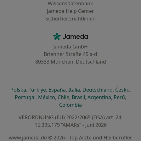
Wissensdatenbank
Jameda Help Center
Sicherheitsrichtlinien
Kontakt
Jameda - Startseite
Jameda GmbH
Brienner Straße 45 a-d
80333 München, Deutschland
öffnet in einer neuen Registerkarte
öffnet in einer neuen Registerkarte
öffnet in einer neuen Registerk
öffnet in einer neuen Reg
öffnet in ei
öffn
Polska
,
Türkiye
,
España
,
Italia
,
Deutschland
,
Česko
,
öffnet in einer neuen Registerkarte
öffnet in einer neuen Registerkarte
öffnet in einer neuen Register
öffnet in einer neuen R
öffnet in ei
öffnet
Portugal
,
México
,
Chile
,
Brasil
,
Argentina
,
Perú
,
öffnet in einer neuen Re
Colombia
VERORDNUNG (EU) 2022/2065 (DSA) art. 24:
15.395.179 “AMARs” - Juni 2026
www.jameda.de © 2026 - Top Ärzte und Heilberufler