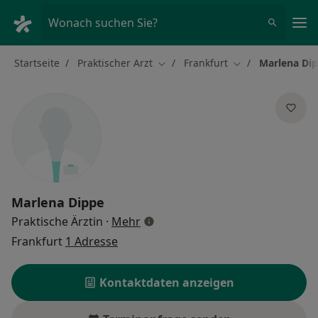
Ha
Wonach suchen Sie?
Startseite
Praktischer Arzt
Frankfurt
Marlena Di
Stadt ändern
Stadt ändern
Marlena Dippe
über Spezialisierungen
Praktische Ärztin
·
Mehr
Frankfurt
1 Adresse
Kontaktdaten anzeigen