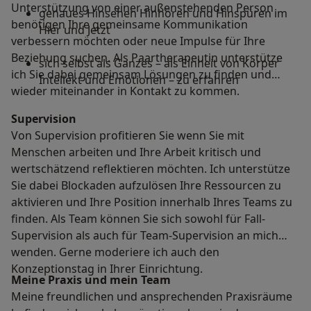
Unterstützung von einer außenstehenden Person
genaues Hinsehen Hinhören und Hinspüren im
benötigen Ihre gemeinsame Kommunikation
Hier und Jetzt
verbessern möchten oder neue Impulse für Ihre
Beziehung suchen. Als Paartherapeutin unterstütze
sich selbst als Ganzes – als Einheit von Körper
ich Sie dabei gemeinsam Lösungen zu finden und
Intellekt und Emotionen – zu erfahren
wieder miteinander in Kontakt zu kommen.
Supervision
Von Supervision profitieren Sie wenn Sie mit
Menschen arbeiten und Ihre Arbeit kritisch und
wertschätzend reflektieren möchten. Ich unterstütze
Sie dabei Blockaden aufzulösen Ihre Ressourcen zu
aktivieren und Ihre Position innerhalb Ihres Teams zu
finden. Als Team können Sie sich sowohl für Fall-
Supervision als auch für Team-Supervision an mich
wenden. Gerne moderiere ich auch den
Konzeptionstag in Ihrer Einrichtung.
Meine Praxis und mein Team
Meine freundlichen und ansprechenden Praxisräume