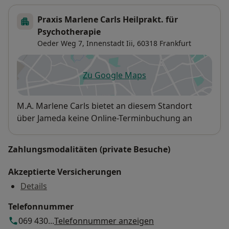
Praxis Marlene Carls Heilprakt. für
Psychotherapie
Oeder Weg 7,
Innenstadt Iii
, 60318
Frankfurt
Zu Google Maps
öffnet in einer neuen Registe
Verfügbarkeit
M.A. Marlene Carls bietet an diesem Standort
über Jameda keine Online-Terminbuchung an
Zahlungsmodalitäten (private Besuche)
Akzeptierte Versicherungen
Details
Telefonnummer
069 430...
Telefonnummer anzeigen