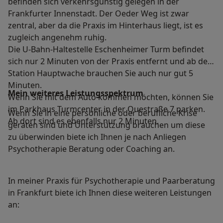
befinden sich verkehrsgünstig gelegen in der
Frankfurter Innenstadt. Der Oeder Weg ist zwar
zentral, aber da die Praxis im Hinterhaus liegt, ist es
zugleich angenehm ruhig.
Die U-Bahn-Haltestelle Eschenheimer Turm befindet
sich nur 2 Minuten von der Praxis entfernt und ab der
Station Hauptwache brauchen Sie auch nur gut 5
Minuten.
Mein weiteres Leistungs­spektrum
Wenn Sie mit dem Auto kommen möchten, können Sie
im Parkhaus Turmcenter in der Questraße 7 parken.
Wenn Sie in eine persönliche oder berufliche Krise
Ab dort sind es ebenfalls nur 2 Minuten.
geraten sind und Unterstützung brauchen um diese
zu überwinden biete ich Ihnen je nach Anliegen
Psychotherapie Beratung oder Coaching an.
In meiner Praxis für Psychotherapie und Paarberatung
in Frankfurt biete ich Ihnen diese weiteren Leistungen
an: