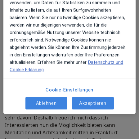
verwenden, um Daten für Statistiken zu sammeln und
Offene Übungsabende Bioenergetik
Inhalte zu liefern, die auf Ihren Surfgewohnheiten
basieren. Wenn Sie nur notwendige Cookies akzeptieren,
werden wir nur diejenigen verwenden, die für die
Zwei Mal im Monat biete ich Bioenergetische
ordnungsgemäße Nutzung unserer Website technisch
Körperübungen an. Wer sich lebendiger und
erforderlich sind. Notwendige Cookies können nie
entspannter fühlen und mehr Energie haben möchte
abgelehnt werden. Sie können Ihre Zustimmung jederzeit
ist herzlich zu den offenen Übungsabenden
in den Einstellungen widerrufen oder Ihre Präferenzen
eingeladen!
aktualisieren. Erfahren Sie mehr unter
Datenschutz und
Cookie Erklärung
Kurse in Meditation und Achtsamkeit
Cookie-Einstellungen
Seit dem Frühjahr 2018 biete ich Kurse in Meditation
und Achtsamkeit an: die Buddhistische Stadt-Praxis.
Ablehnen
Akzeptieren
Ich selbst meditiere seit gut 20 Jahren und profitiere
sehr davon. Deshalb freue ich mich dass ich
Interessierten nun die Möglichkeit bieten kann
Meditation und Achtsamkeit mitten in Frankfurt