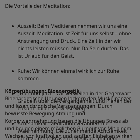
Die Vorteile der Meditation:
Auszeit: Beim Meditieren nehmen wir uns eine
Auszeit. Meditation ist Zeit für uns selbst – ohne
Anstrengung und Druck. Eine Zeit in der wir
nichts leisten müssen. Nur Da-Sein dürfen. Das
ist Urlaub für den Geist.
Ruhe: Wir können einmal wirklich zur Ruhe
kommen.
Körperübungen: Bioenergetik
„Hier und Jetzt“: Wir verweilen in der Gegenwart.
Bioenergetische Übungen lockern den Muskelpanzer
Grübeln über die Vergangenheit und Planen der
und lösen chronische Verspannungen. Durch
Zukunft fallen zeitweise weg.
bewusste Bewegung Atmung und
Körperwahrnehmung bauen die Übungen Stress ab
Achtsamkeit: Meditation verändert die
und beugen einem möglichen Burnout vor. Mit einem
Wahrnehmung. Die zunehmende Achtsamkeit
Wechsel von kraftvollen und sanften Einheiten wirken
führt zu mehr Präsenz im Alltag – mit dem