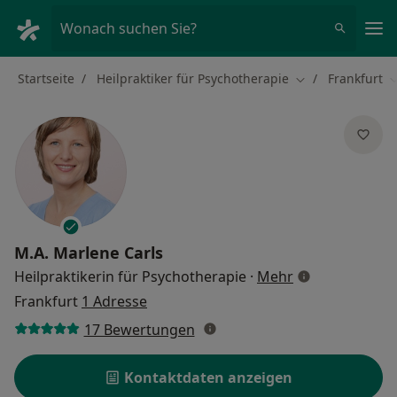
Ha
Wonach suchen Sie?
Startseite
Heilpraktiker für Psychotherapie
Frankfurt
Stadt ändern
S
M.A.
Marlene Carls
über Spezialis
Heilpraktikerin für Psychotherapie
·
Mehr
Frankfurt
1 Adresse
17 Bewertungen
Kontaktdaten anzeigen