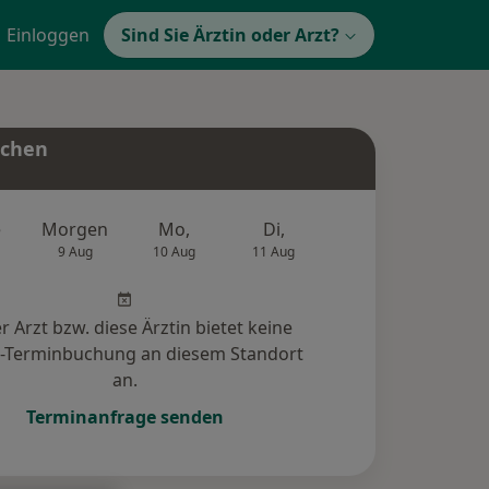
Einloggen
Sind Sie Ärztin oder Arzt?
uchen
e
Morgen
Mo,
Di,
Mi,
Do,
9 Aug
10 Aug
11 Aug
12 Aug
13 Au
r Arzt bzw. diese Ärztin bietet keine
e-Terminbuchung an diesem Standort
an.
Terminanfrage senden