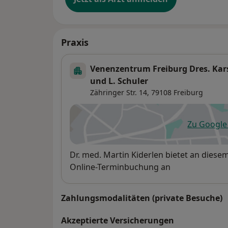
Praxis
Venenzentrum Freiburg Dres. Kar
und L. Schuler
Zähringer Str. 14,
79108
Freiburg
Zu Googl
öf
Verfügbarkeit
Dr. med. Martin Kiderlen bietet an dies
Online-Terminbuchung an
Zahlungsmodalitäten (private Besuche)
Akzeptierte Versicherungen