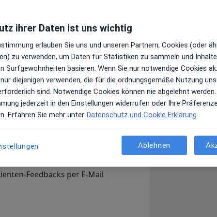
tz ihrer Daten ist uns wichtig
Leistungen und Kosten
Zustimmung erlauben Sie uns und unseren Partnern, Cookies (oder äh
e Informationen über Leistungen
en) zu verwenden, um Daten für Statistiken zu sammeln und Inhalte 
ügt.
ren Surfgewohnheiten basieren. Wenn Sie nur notwendige Cookies ak
 nur diejenigen verwenden, die für die ordnungsgemäße Nutzung uns
erforderlich sind. Notwendige Cookies können nie abgelehnt werden.
mmung jederzeit in den Einstellungen widerrufen oder Ihre Präferenz
en. Erfahren Sie mehr unter
Datenschutz und Cookie Erklärung
Arzt-Info
Ablehnen
Ak
nstellungen
, Ihre Sprechzeiten und Leistungen.
en Sie sich außerdem bereits vor
tienten-Feedbacks per E-Mail