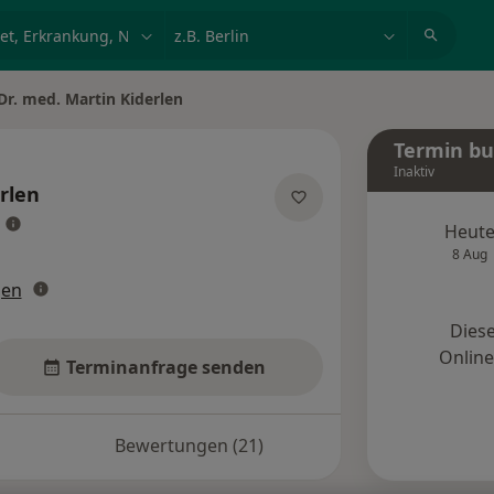
et, Erkrankung, Name
z.B. Berlin
Dr. med. Martin Kiderlen
 ändern
Termin b
Inaktiv
rlen
über Spezialisierungen
Heut
8 Aug
gen
Diese
Onlin
Terminanfrage senden
Bewertungen (21)