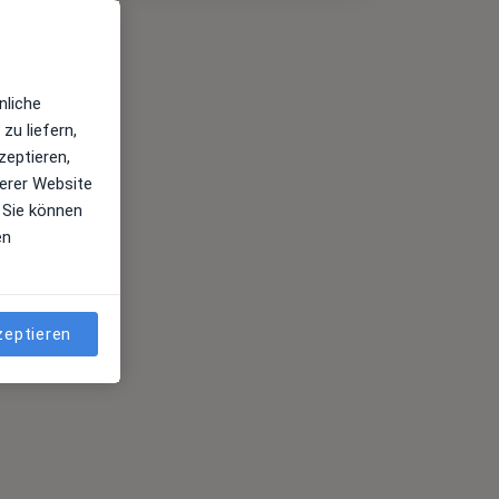
nliche
zu liefern,
zeptieren,
erer Website
 Sie können
en
zeptieren