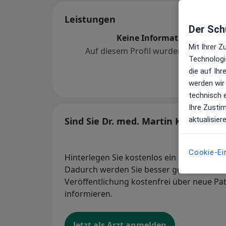
Leistungen
Der Schu
Keine Informationen über 
Mit Ihrer 
Auf diesem Profil wurden noch kein
Technologi
hinzugef
die auf Ih
werden wir
technisch 
Ihre Zusti
aktualisier
Sind Sie Dr. med. Martin Kiderlen?
Cookie-Ei
Hinterlegen Sie kostenlos ein Portraitbild
Dadurch werden Sie besser gefunden. Lass
Veröffentlichung kostenfrei über neue Pa
informieren.
Jetzt als Arzt anmelden