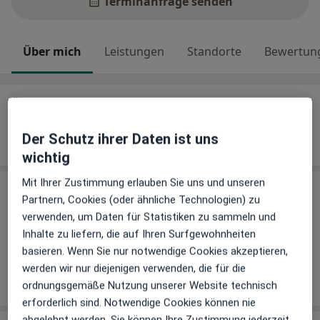
Terminanfrage senden
Über mich
Leistungen
Standorte
Bewertun
Über mich
Weiterbildungen und Tätigkeitsschwerpunkte
Der Schutz ihrer Daten ist uns
Medikamentöse Tumortherapie
wichtig
Mit Ihrer Zustimmung erlauben Sie uns und unseren
Leistungen
Partnern, Cookies (oder ähnliche Technologien) zu
verwenden, um Daten für Statistiken zu sammeln und
Keine Informationen über Leistungen und Kosten
Inhalte zu liefern, die auf Ihren Surfgewohnheiten
Auf diesem Profil wurden noch keine Informationen
basieren. Wenn Sie nur notwendige Cookies akzeptieren,
über Leistungen hinzugefügt.
werden wir nur diejenigen verwenden, die für die
ordnungsgemäße Nutzung unserer Website technisch
erforderlich sind. Notwendige Cookies können nie
abgelehnt werden. Sie können Ihre Zustimmung jederzeit