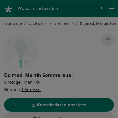
Ha
Wonach suchen Sie?
Startseite
Urologe
Bremen
Dr. med. Martin So
Stadt ändern
Stadt ändern
Dr. med.
Martin Sommerauer
über Spezialisierungen
Urologe
·
Mehr
Bremen
1 Adresse
Kontaktdaten anzeigen