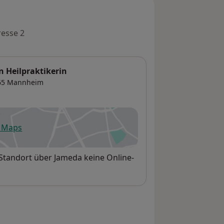
esse 2
 Heilpraktikerin
65
Mannheim
e Maps
fnet in einer neuen Registerkarte
Standort über Jameda keine Online-