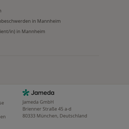
m
lenbeschwerden in Mannheim
ient/in) in Mannheim
e: Städte in der Nähe von Mannheim
Kontakt
Jameda - Startseite
Jameda GmbH
se
Brienner Straße 45 a-d
80333 München, Deutschland
gen