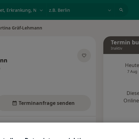
et, Erkrankung, Name
z.B. Berlin
rtina Gräf-Lehmann
ndern
Termin b
Inaktiv
ann
Heut
er Spezialisierungen
7 Aug
Diese
Onlin
Terminanfrage senden
Standorte
Bewertungen