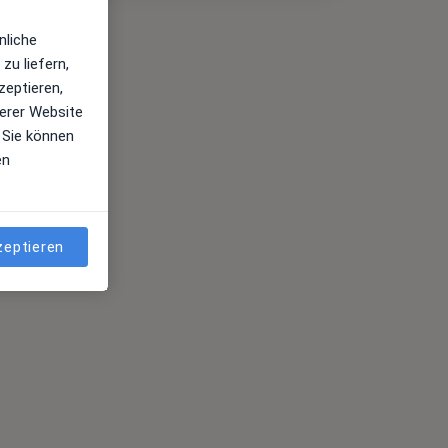
nliche
zu liefern,
zeptieren,
erer Website
 Sie können
en
zeptieren