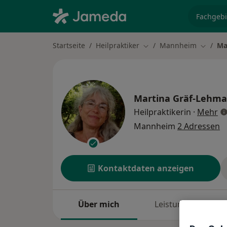
Fachgebi
Startseite
Heilpraktiker
Mannheim
Ma
Stadt ändern
Stadt ä
Martina Gräf-Lehm
üb
Heilpraktikerin
·
Mehr
Mannheim
2 Adressen
Kontaktdaten anzeigen
Über mich
Leistungen