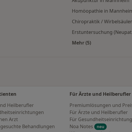
Akupunktur in Mannheim
Homöopathie in Mannhei
Chiropraktik / Wirbelsäu
Erstuntersuchung (Neupat
Mehr (5)
en
Mehr in der Kategori
tienten
Für Ärzte und Heilberufler
nd Heilberufler
Premiumlösungen und Prei
heitseinrichtungen
Für Ärzte und Heilberufler
nen Arzt
Für Gesundheitseinrichtun
 gesuchte Behandlungen
Noa Notes
neu