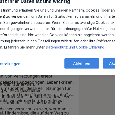
tz ihrer Daten ist uns wichtig
Zustimmung erlauben Sie uns und unseren Partnern, Cookies (oder äh
en) zu verwenden, um Daten für Statistiken zu sammeln und Inhalte 
nach: „Was lässt uns immer wieder in
ren Surfgewohnheiten basieren. Wenn Sie nur notwendige Cookies ak
 nur diejenigen verwenden, die für die ordnungsgemäße Nutzung uns
wir in dieser Welt sind, kennen zu
erforderlich sind. Notwendige Cookies können nie abgelehnt werden.
 unsere Möglichkeiten und wo sind
mmung jederzeit in den Einstellungen widerrufen oder Ihre Präferenz
ie Wahlmöglichkeit, Dinge zu tun
en. Erfahren Sie mehr unter
Datenschutz und Cookie Erklärung
nseren Lebensweg zu schauen
Ablehnen
Ak
nstellungen
apie, Aufstellungsarbeit und Beratung.
dern nur das, was wir befürchten oder
ahl von Verletzungen erlebt.
 geliebten Angehörigen, Lebenskrisen.
tzt“ wahrzunehmen.
t umzugehen, diese Verletzungen für
g wirklich geschehen.
rhaupt im Leben "funktionstüchtig" zu
g oder ähnliche Mittel zu bewirken.
unkt, wo wir merken, irgendetwas
- zumindest für einen Moment -
dessen versucht, zu sein, wer man ist.
bei, Hindernisse, die auf dem Weg zu