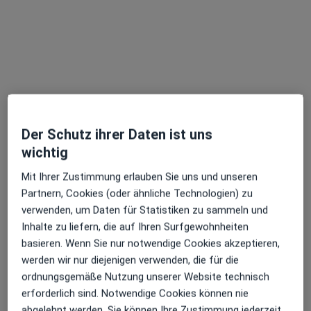
Dr. med. Frederik Loersch
Der Schutz ihrer Daten ist uns
Kinder- und Jugendarzt, Neonatologe, Notfallmediziner
wichtig
43 Bewertungen
Mit Ihrer Zustimmung erlauben Sie uns und unseren
Partnern, Cookies (oder ähnliche Technologien) zu
Adresse 1
Adresse 2
verwenden, um Daten für Statistiken zu sammeln und
Inhalte zu liefern, die auf Ihren Surfgewohnheiten
basieren. Wenn Sie nur notwendige Cookies akzeptieren,
Schwanenstr. 25, Mannheim
•
Zu Google Maps
werden wir nur diejenigen verwenden, die für die
Dres. Marianne Diehm und Frederik Loersch
ordnungsgemäße Nutzung unserer Website technisch
Dieser Arzt bzw. diese Ärztin bietet keine Online-Terminbuchung an diesem Standort an.
erforderlich sind. Notwendige Cookies können nie
abgelehnt werden. Sie können Ihre Zustimmung jederzeit