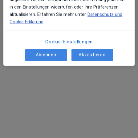
Terminanfrage senden
in den Einstellungen widerrufen oder Ihre Präferenzen
aktualisieren. Erfahren Sie mehr unter
Datenschutz und
Cookie Erklärung
Cookie-Einstellungen
Ablehnen
Akzeptieren
Dr. med. Cornelia Bußmann
·
Mehr
Kinder- und Jugendärztin
12 Bewertungen
Adresse
Videosprechstunde
Bismarckstr. 9-15, Heidelberg
•
Zu Google Maps
Praxis für Kinderneurologie Dr.med. Cornelia Bußmann Fachärztin für Kinder- und Jugendmedizin