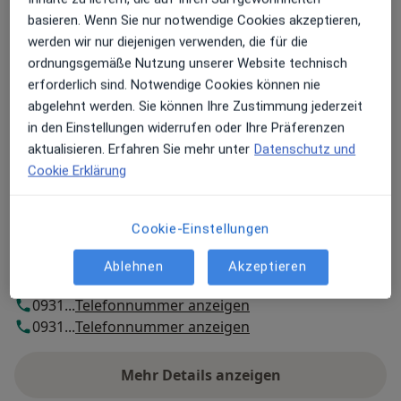
basieren. Wenn Sie nur notwendige Cookies akzeptieren,
Zu Google Maps
öffnet in einer neuen Registe
werden wir nur diejenigen verwenden, die für die
ordnungsgemäße Nutzung unserer Website technisch
Verfügbarkeit
Dr. med. Matthias Schneeberg bietet an diesem
erforderlich sind. Notwendige Cookies können nie
Standort über Jameda keine Online-
abgelehnt werden. Sie können Ihre Zustimmung jederzeit
Terminbuchung an
in den Einstellungen widerrufen oder Ihre Präferenzen
aktualisieren. Erfahren Sie mehr unter
Datenschutz und
Cookie Erklärung
Zahlungsmodalitäten (private Besuche)
Akzeptierte Versicherungen
Cookie-Einstellungen
Details
Ablehnen
Akzeptieren
Telefonnummer
0931...
Telefonnummer anzeigen
0931...
Telefonnummer anzeigen
Mehr Details anzeigen
über die Adresse