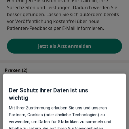
Hinterlegen Sie kostenlos ein Portraitbild, Ihre
Sprechzeiten und Leistungen. Dadurch werden Sie
besser gefunden. Lassen Sie sich außerdem bereits
vor Veröffentlichung kostenfrei über neue
Patienten-Feedbacks per E-Mail informieren.
Jetzt als Arzt anmelden
Praxen (2)
Adresse 1
Adresse 2
Der Schutz ihrer Daten ist uns
wichtig
Urologische Gem.Praxis Dres. Ralf Moser
Mit Ihrer Zustimmung erlauben Sie uns und unseren
Matthias Schneeberg und Klaus Markert
Partnern, Cookies (oder ähnliche Technologien) zu
Kolpingplatz 1,
97070
Würzburg
verwenden, um Daten für Statistiken zu sammeln und
Inhalte zu liefern, die auf Ihren Surfgewohnheiten