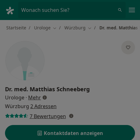
Ha
Wonach suchen Sie?
Startseite
Urologe
Würzburg
Dr. med. Matthias
Stadt ändern
Stadt ändern
Dr. med.
Matthias Schneeberg
über Spezialisierungen
Urologe
·
Mehr
Würzburg
2 Adressen
7 Bewertungen
Kontaktdaten anzeigen