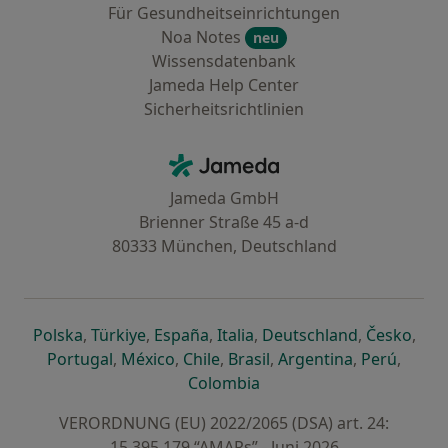
Für Gesundheitseinrichtungen
Noa Notes
neu
Wissensdatenbank
Jameda Help Center
Sicherheitsrichtlinien
Kontakt
Jameda - Startseite
Jameda GmbH
Brienner Straße 45 a-d
80333 München, Deutschland
öffnet in einer neuen Registerkarte
öffnet in einer neuen Registerkarte
öffnet in einer neuen Registerk
öffnet in einer neuen Reg
öffnet in ei
öffn
Polska
,
Türkiye
,
España
,
Italia
,
Deutschland
,
Česko
,
öffnet in einer neuen Registerkarte
öffnet in einer neuen Registerkarte
öffnet in einer neuen Register
öffnet in einer neuen R
öffnet in ei
öffnet
Portugal
,
México
,
Chile
,
Brasil
,
Argentina
,
Perú
,
öffnet in einer neuen Re
Colombia
VERORDNUNG (EU) 2022/2065 (DSA) art. 24:
15.395.179 “AMARs” - Juni 2026