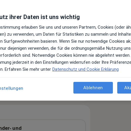
tz ihrer Daten ist uns wichtig
Zustimmung erlauben Sie uns und unseren Partnern, Cookies (oder äh
en) zu verwenden, um Daten für Statistiken zu sammeln und Inhalte 
ren Surfgewohnheiten basieren. Wenn Sie nur notwendige Cookies ak
 nur diejenigen verwenden, die für die ordnungsgemäße Nutzung uns
erforderlich sind. Notwendige Cookies können nie abgelehnt werden.
mmung jederzeit in den Einstellungen widerrufen oder Ihre Präferenz
Leistungen und Kosten
en. Erfahren Sie mehr unter
Datenschutz und Cookie Erklärung
e Informationen über Leistungen
ügt.
Ablehnen
Ak
nstellungen
inder- und