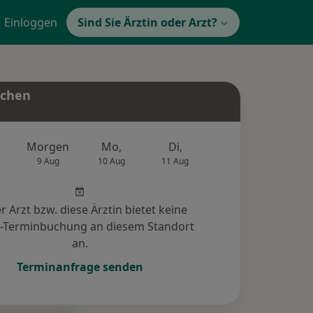
Einloggen
Sind Sie Ärztin oder Arzt?
uchen
e
Morgen
Mo,
Di,
Mi,
Do,
9 Aug
10 Aug
11 Aug
12 Aug
13 Au
r Arzt bzw. diese Ärztin bietet keine
e-Terminbuchung an diesem Standort
an.
Terminanfrage senden