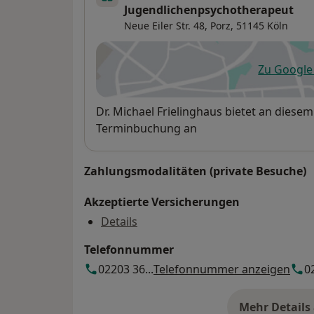
Jugendlichenpsychotherapeut
Neue Eiler Str. 48,
Porz
, 51145
Köln
Zu Googl
öf
Verfügbarkeit
Dr. Michael Frielinghaus bietet an diese
Terminbuchung an
Zahlungsmodalitäten (private Besuche)
Akzeptierte Versicherungen
Details
Telefonnummer
02203 36...
Telefonnummer anzeigen
0
Mehr Details