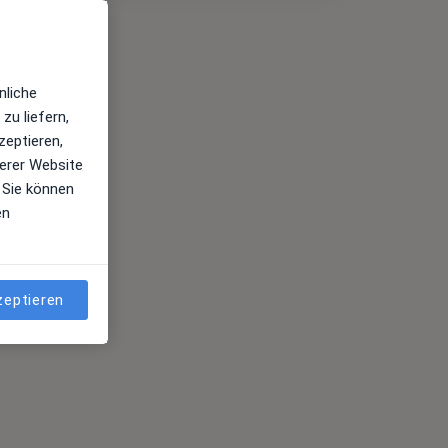
nliche
zu liefern,
zeptieren,
erer Website
 Sie können
en
zeptieren