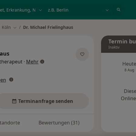
et, Erkrankung, Name
z.B. Berlin
Köln
Dr. Michael Frielinghaus
dt ändern
Stadt ändern
Termin b
Inaktiv
haus
über Spezialisierungen
therapeut
·
Mehr
Heut
8 Aug
gen
Diese
Onlin
Terminanfrage senden
tandorte
Bewertungen (31)