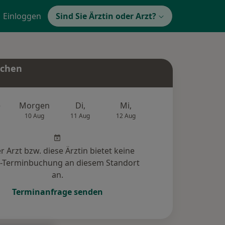
Einloggen
Sind Sie Ärztin oder Arzt?
uchen
e
Morgen
Di,
Mi,
Do,
Fr,
10 Aug
11 Aug
12 Aug
13 Aug
14 Au
r Arzt bzw. diese Ärztin bietet keine
e-Terminbuchung an diesem Standort
an.
Terminanfrage senden