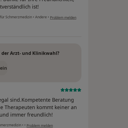
verständlich ist!
 für Schmerzmedizin
•
Andere
•
Problem melden
der Arzt- und Klinikwahl?
ein
 egal sind.Kompetente Beratung
ge Therapeuten kommt keiner an
und immer freundlich!
chmerzmedizin
•
•
Problem melden