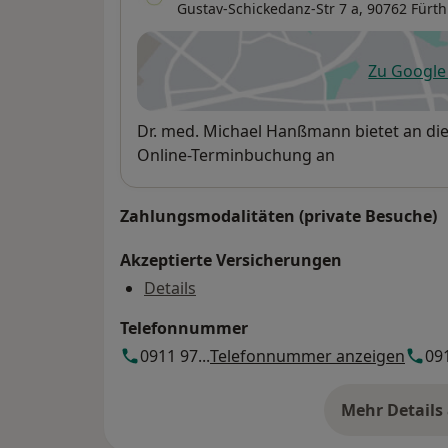
Gustav-Schickedanz-Str 7 a,
90762
Fürth
Zu Googl
öf
Verfügbarkeit
Dr. med. Michael Hanßmann bietet an di
Online-Terminbuchung an
Zahlungsmodalitäten (private Besuche)
Akzeptierte Versicherungen
Details
Telefonnummer
0911 97...
Telefonnummer anzeigen
091
Mehr Details
üb