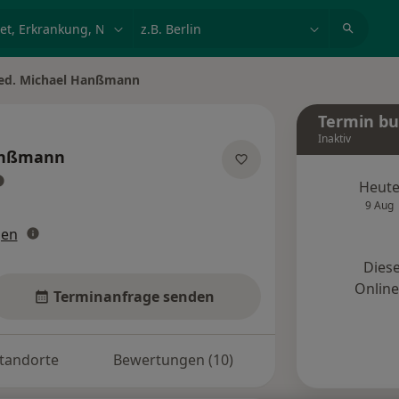
et, Erkrankung, Name
z.B. Berlin
ed. Michael Hanßmann
rn
Termin b
Inaktiv
anßmann
ber Spezialisierungen
Heut
9 Aug
gen
Diese
Onlin
Terminanfrage senden
tandorte
Bewertungen (10)