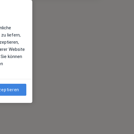
nliche
zu liefern,
zeptieren,
erer Website
 Sie können
en
zeptieren