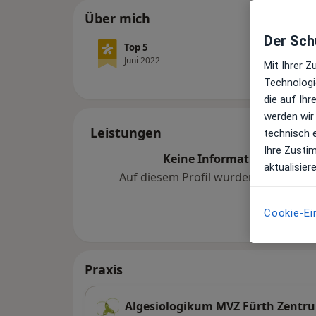
Über mich
Der Schu
Top 5
Juni 2022
Mit Ihrer 
Technologi
die auf Ih
werden wir
Leistungen
technisch 
Ihre Zusti
Keine Informationen über 
aktualisier
Auf diesem Profil wurden noch kein
hinzugef
Cookie-Ei
Praxis
Algesiologikum MVZ Fürth Zentr