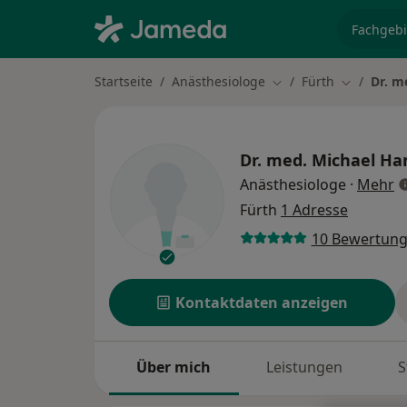
Fachgebi
Startseite
Anästhesiologe
Fürth
Dr. m
Stadt ändern
Stadt ände
Dr. med.
Michael H
ü
Anästhesiologe
·
Mehr
Fürth
1 Adresse
10 Bewertun
Kontaktdaten anzeigen
Über mich
Leistungen
S