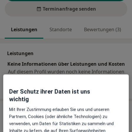
Terminanfrage senden
Leistungen
Standorte
Bewertungen (3)
Leistungen
Keine Informationen über Leistungen und Kosten
Auf diesem Profil wurden noch keine Informationen
über Leistungen hinzugefügt.
Der Schutz ihrer Daten ist uns
wichtig
Praxen (2)
Mit Ihrer Zustimmung erlauben Sie uns und unseren
Partnern, Cookies (oder ähnliche Technologien) zu
Adresse 1
Adresse 2
verwenden, um Daten für Statistiken zu sammeln und
Inhalte zu liefern, die auf Ihren Surfgewohnheiten