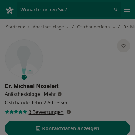
Ha
Wonach suchen Sie?
Startseite
Anästhesiologe
Ostrhauderfehn
Dr. M
Stadt ändern
Stadt ände
Dr.
Michael Noseleit
über Spezialisierungen
Anästhesiologe
·
Mehr
Ostrhauderfehn
2 Adressen
3 Bewertungen
Kontaktdaten anzeigen