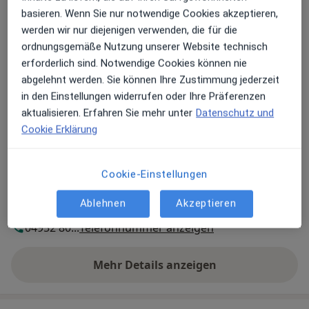
basieren. Wenn Sie nur notwendige Cookies akzeptieren,
werden wir nur diejenigen verwenden, die für die
Praxis Dr. Michael Noseleit Facharzt für
ordnungsgemäße Nutzung unserer Website technisch
Allgemeinmedizin
erforderlich sind. Notwendige Cookies können nie
Hahnstr. 34,
26842
Ostrhauderfehn
abgelehnt werden. Sie können Ihre Zustimmung jederzeit
in den Einstellungen widerrufen oder Ihre Präferenzen
Zu Google Maps
aktualisieren. Erfahren Sie mehr unter
Datenschutz und
öffnet in einer neuen Registe
Cookie Erklärung
Verfügbarkeit
Dr. Michael Noseleit bietet an diesem Standort
über Jameda keine Online-Terminbuchung an
Cookie-Einstellungen
Ablehnen
Akzeptieren
Telefonnummer
04952 80...
Telefonnummer anzeigen
Mehr Details anzeigen
über die Adresse