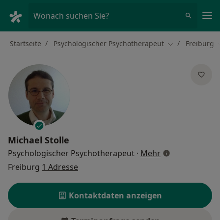
Ha
Wonach suchen Sie?
Startseite
Psychologischer Psychotherapeut
Freiburg
Stadt ändern
Michael Stolle
über Spezialisi
Psychologischer Psychotherapeut
·
Mehr
Freiburg
1 Adresse
Kontaktdaten anzeigen