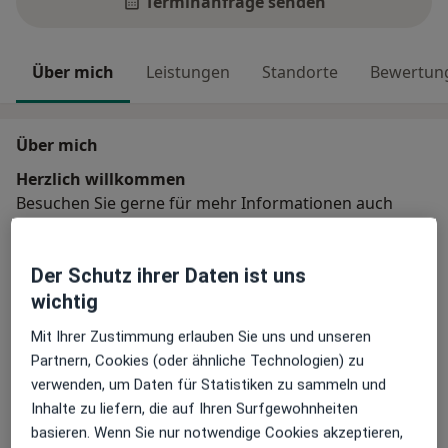
Terminanfrage senden
Über mich
Leistungen
Standorte
Bewertun
Über mich
Herzlich willkommen
Besuchen Sie gerne für mehr Informationen auch
meine Internetseite:
www.michael-stolle.com
Der Schutz ihrer Daten ist uns
Freie Therapieplätze für Versicherte bei
wichtig
Privatkrankenkassen oder für Selbstzahler sind
Mit Ihrer Zustimmung erlauben Sie uns und unseren
grundsätzlich möglich. Sie können mich gerne unter
Partnern, Cookies (oder ähnliche Technologien) zu
der 0157 3048 6771 anrufen oder eine E-Mail an
verwenden, um Daten für Statistiken zu sammeln und
stolle.psychotherapie@mail.de schreiben.
Inhalte zu liefern, die auf Ihren Surfgewohnheiten
Warum zu mir?
basieren. Wenn Sie nur notwendige Cookies akzeptieren,
Wann ist eine Therapie sinnvoll?
Meine Kapazitäten für Psychotherapien, die über die