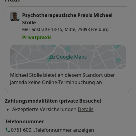
sein.
Psychotherapeutische Praxis Michael
Stolle
Merianstraße 13-15,
Mitte
, 79098
Freiburg
Privatpraxis
Zu Google Maps
öffnet in einer neuen Registe
Verfügbarkeit
Michael Stolle bietet an diesem Standort über
Jameda keine Online-Terminbuchung an
Zahlungsmodalitäten (private Besuche)
Akzeptierte Versicherungen
Details
Telefonnummer
0761 600...
Telefonnummer anzeigen