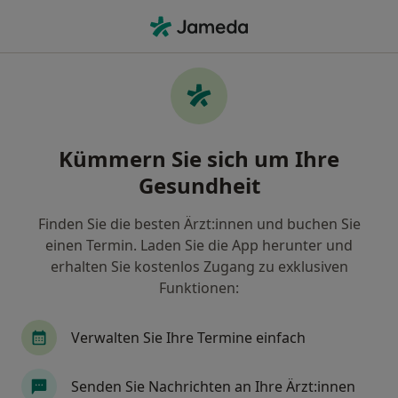
Ha
Prüfungsangst • Freiburg, Baden-Württemberg
Filter & Sortierung
• 1
Zu Google Map
Prüfungsangst, Freiburg
Kümmern Sie sich um Ihre
Wie wir die Suchergebnisse sortieren
Gesundheit
Finden Sie die besten Ärzt:innen und buchen Sie
Nach welchem Fachgebiet suchen Sie?
einen Termin. Laden Sie die App herunter und
Psychologischer Psychotherapeut
Heilpraktik
erhalten Sie kostenlos Zugang zu exklusiven
Funktionen:
Verwalten Sie Ihre Termine einfach
Senden Sie Nachrichten an Ihre Ärzt:innen