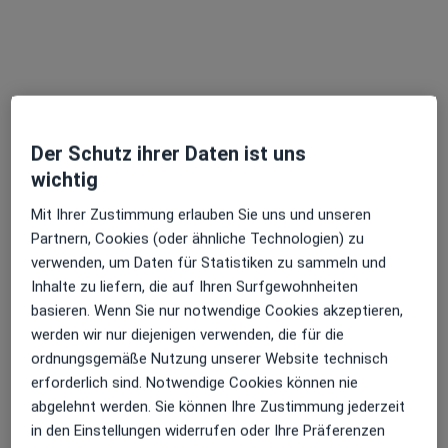
Der Schutz ihrer Daten ist uns
wichtig
Dipl.-Psych. M. Timme
·
Psychologische Psychotherapeutin, Private Krankenkasse
Mit Ihrer Zustimmung erlauben Sie uns und unseren
Mehr
Partnern, Cookies (oder ähnliche Technologien) zu
5 Bewertungen
verwenden, um Daten für Statistiken zu sammeln und
Inhalte zu liefern, die auf Ihren Surfgewohnheiten
basieren. Wenn Sie nur notwendige Cookies akzeptieren,
Erwinstr. 10, Freiburg
•
Zu Google Maps
werden wir nur diejenigen verwenden, die für die
Private Seepraxis Timme Manuela Timme Psycholog. Psychotherapeutin
ordnungsgemäße Nutzung unserer Website technisch
Privatpraxis
erforderlich sind. Notwendige Cookies können nie
Dieser Arzt bzw. diese Ärztin bietet keine Online-Terminbuchung an diesem Standort an.
abgelehnt werden. Sie können Ihre Zustimmung jederzeit
in den Einstellungen widerrufen oder Ihre Präferenzen
Terminanfrage senden