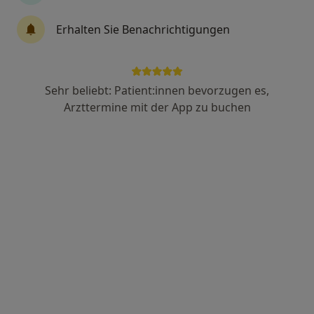
Erhalten Sie Benachrichtigungen
Eva Goubert
·
Mehr
Heilpraktikerin, Heilpraktikerin für Psychotherapie
35 Bewertungen
Sehr beliebt: Patient:innen bevorzugen es,
Arzttermine mit der App zu buchen
Adresse
Videosprechstunde
Basler Landstr. 107, Freiburg
•
Zu Google Maps
Praxis Eva Goubert Heilpraktikerin
Privatpraxis
Dieser Arzt bzw. diese Ärztin bietet keine Online-Terminbuchung an diesem Standort an.
Terminanfrage senden