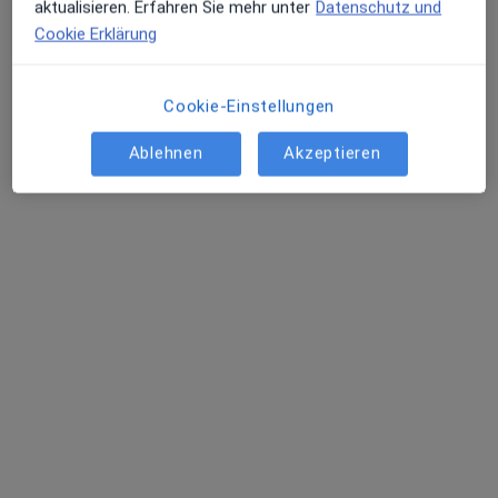
aktualisieren. Erfahren Sie mehr unter
Datenschutz und
Cookie Erklärung
Cookie-Einstellungen
Ablehnen
Akzeptieren
Michael Stolle
Psychologischer Psychotherapeut
Merianstraße 13-15, Freiburg
•
Zu Google Maps
Psychotherapeutische Praxis Michael Stolle
Privatpraxis
Dieser Arzt bzw. diese Ärztin bietet keine Online-Terminbuchung an diesem Standort an.
Terminanfrage senden