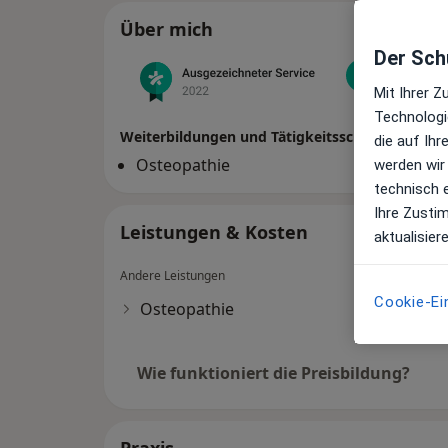
Über mich
Der Schu
Top 10
Juni 2022
Mit Ihrer 
Technologi
Weiterbildungen und Tätigkeitsschwerpunkte
die auf Ih
Osteopathie
werden wir
technisch 
Ihre Zusti
Leistungen & Kosten
aktualisier
Andere Leistungen
Cookie-Ei
Osteopathie
Wie funktioniert die Preisbildung?