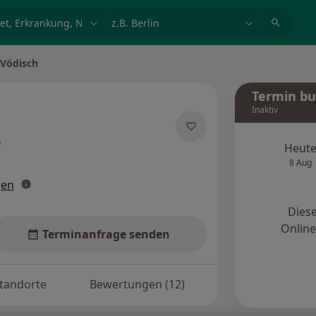
et, Erkrankung, Name
z.B. Berlin
 Vödisch
ern
Termin b
Inaktiv
er Spezialisierungen
Heut
8 Aug
gen
Diese
Onlin
Terminanfrage senden
tandorte
Bewertungen (12)