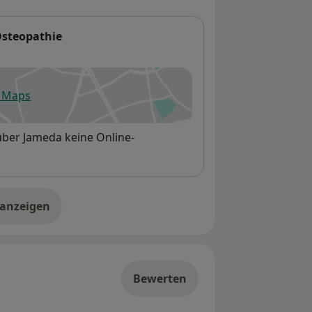
Osteopathie
e Maps
fnet in einer neuen Registerkarte
über Jameda keine Online-
 anzeigen
er die Adresse
Bewerten