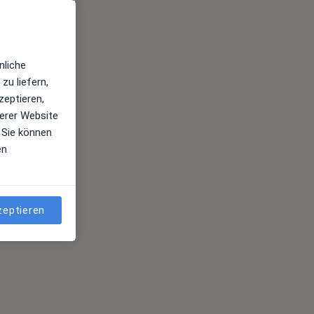
nliche
zu liefern,
zeptieren,
erer Website
 Sie können
en
zeptieren