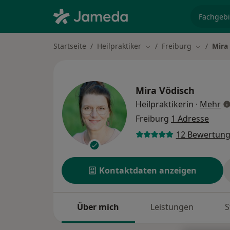
Fachgebi
Startseite
Heilpraktiker
Freiburg
Mira
Stadt ändern
Stadt änd
Mira Vödisch
üb
Heilpraktikerin
·
Mehr
Freiburg
1 Adresse
12 Bewertun
Kontaktdaten anzeigen
Über mich
Leistungen
S