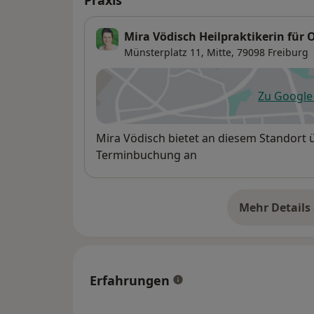
Praxis
Mira Vödisch Heilpraktikerin für 
Münsterplatz 11,
Mitte
, 79098
Freiburg
Zu Googl
öf
Verfügbarkeit
Mira Vödisch bietet an diesem Standort 
Terminbuchung an
Mehr Details
üb
Erfahrungen