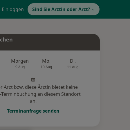
Einloggen
Sind Sie Ärztin oder Arzt?
uchen
e
Morgen
Mo,
Di,
Mi,
Do,
9 Aug
10 Aug
11 Aug
12 Aug
13 Au
r Arzt bzw. diese Ärztin bietet keine
e-Terminbuchung an diesem Standort
an.
Terminanfrage senden